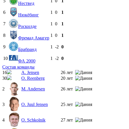
5
1
0
1
Нествед
6
1
0
1
Нюкёбинг
7
1
0
1
Роскилде
8
1
0
1
Фремад Амагер
9
1
-2
0
Брабранд
10
1
-2
0
ФА 2000
Состав команды
16
A. Jensen
26 лет
30
O. Reenberg
20 лет
2
M. Andersen
26 лет
3
O. Juul Jensen
25 лет
4
O. Schkolnik
27 лет