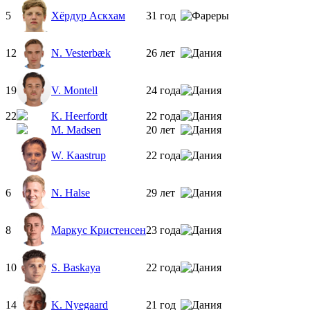
5
Хёрдур Аскхам
31 год
12
N. Vesterbæk
26 лет
19
V. Montell
24 года
22
K. Heerfordt
22 года
M. Madsen
20 лет
W. Kaastrup
22 года
6
N. Halse
29 лет
8
Маркус Кристенсен
23 года
10
S. Baskaya
22 года
14
K. Nyegaard
21 год