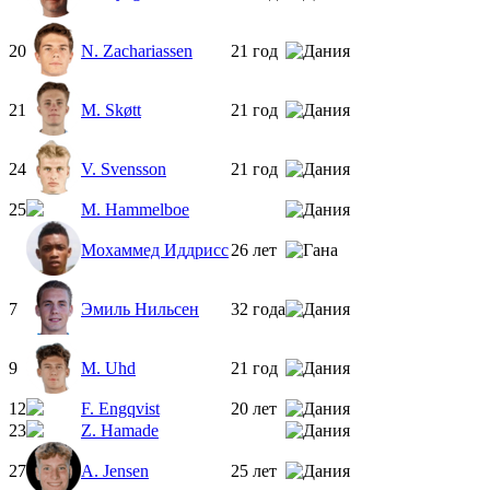
20
N. Zachariassen
21 год
21
M. Skøtt
21 год
24
V. Svensson
21 год
25
M. Hammelboe
Мохаммед Иддрисс
26 лет
7
Эмиль Нильсен
32 года
9
M. Uhd
21 год
12
F. Engqvist
20 лет
23
Z. Hamade
27
A. Jensen
25 лет