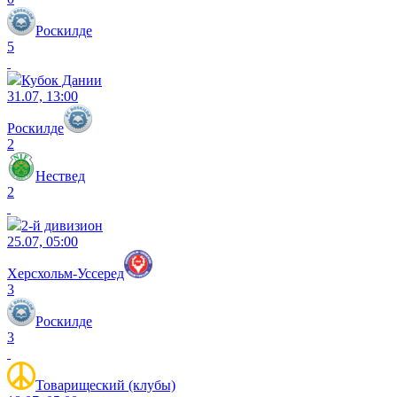
Роскилде
5
Кубок Дании
31.07, 13:00
Роскилде
2
Нествед
2
2-й дивизион
25.07, 05:00
Херсхольм-Уссеред
3
Роскилде
3
Товарищеский (клубы)