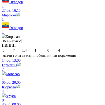
Эквадор
1
27.03, 16:15
Марокко
1
Эквадор
1
Кюрасао
П
В
П
П
П
5
7
1.4
1
0
4
матчи
голы
за матч
победы
ничьи
поражения
14.06, 13:00
Германия
7
Кюрасао
1
06.06, 20:00
Кюрасао
4
Аруба
0
30.05, 08:00