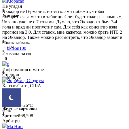
Кюрасао
Не угадан
1
8
Эквадор не Германия, но за голами побежит, чтобы
Угловые
Угловые
побороться за место в таблице. Счет будет тоже разгромным,
0
0
но явно уже не с 7 голами. Думаю, что Эквадор забьет 3-4
гола и вряд ли пропустит сам. Для себя как ориентир взял
прогноз на 3:0. Для ставок, мне кажется, можно брать ИТБ 2
на Эквадор. Также можно рассмотреть, что Эквадор забьет в
6
1
обоих таймах.
Фолы
Фолы
bkleon100
5
5
2 месяца назад
0
0
Информация о матче
1
0
Стадион
Офсайды
Офсайды
Эрроухед Стэдиум
2
0
Канзас-Сити, США
1
0
+26°C
Желтые карточки
Желтые карточки
ясно
1
4
Зрителей
68,598
Арбитры
Ма Нин