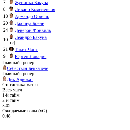
7
Жуниньо Бакуна
8
Ливано Комененсия
18
Армандо Обиспо
20
Джошуа Брене
24
Деверон Фонвиль
Леандро Бакуна
10
(c)
21
Тахит Чонг
9
Юрген Локадия
Главный тренер
Себастьян Беккачече
Главный тренер
Дик Адвокат
Статистика матча
Весь матч
1-й тайм
2-й тайм
3.05
Ожидаемые голы (xG)
0.48