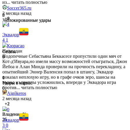
из...
читать полностью
Soccer365.ru
2 месяца назад
0
2
+9
Заблокированные удары
Заблокированные удары
4
2
1
Эквадор
4
1
Кюрасао
0
3
Не угадан
Сейвы
Сейвы
Подопечные Себастьяна Беккасесе пропустили один мяч от
6
9
Кот-д'Ивуара,но имели массу возможностей отыграться, Джон
Йебоа и Алан Минда проверили на прочность перекладину, а
опытнейший Эннер Валенсия попал в штангу, Эквадор
показал неплохую игру, но в графе очков зеро, шансы на
0
1
выход из группы усложнились, впереди у Эквадора игра
Удары в каркас
Удары в каркас
против...
читать полностью
0
0
Aigókeros
2 месяца назад
+2
75
75
0
Владение %
Владение %
25
25
Эквадор
3
0