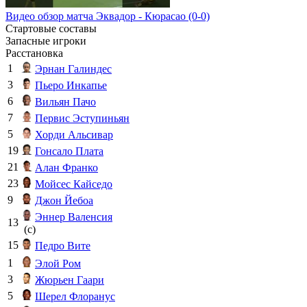
Видео обзор матча Эквадор - Кюрасао (0-0)
Стартовые составы
Запасные игроки
Расстановка
1
Эрнан Галиндес
3
Пьеро Инкапье
6
Вильян Пачо
7
Первис Эступиньян
5
Хорди Альсивар
19
Гонсало Плата
21
Алан Франко
23
Мойсес Кайседо
9
Джон Йебоа
Эннер Валенсия
13
(c)
15
Педро Вите
1
Элой Ром
3
Жюрьен Гаари
5
Шерел Флоранус