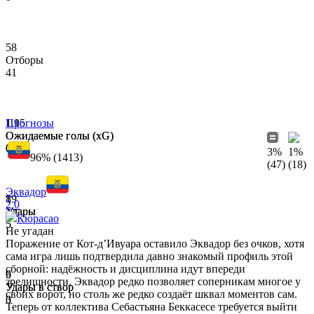
58
Отборы
41
1.1
1.95
Прогнозы
Ожидаемые голы (xG)
Ожидаемые голы (xG)
0.2
0.28
3%
1%
96% (1413)
(47)
(18)
Эквадор
8
19
2
0
Удары
Удары
Кюрасао
5
5
Не угадан
Поражение от Кот-д’Ивуара оставило Эквадор без очков, хотя
сама игра лишь подтвердила давно знакомый профиль этой
сборной: надёжность и дисциплина идут впереди
6
9
зрелищности. Эквадор редко позволяет соперникам многое у
Удары в створ
Удары в створ
своих ворот, но столь же редко создаёт шквал моментов сам.
0
3
Теперь от коллектива Себастьяна Беккасесе требуется выйти