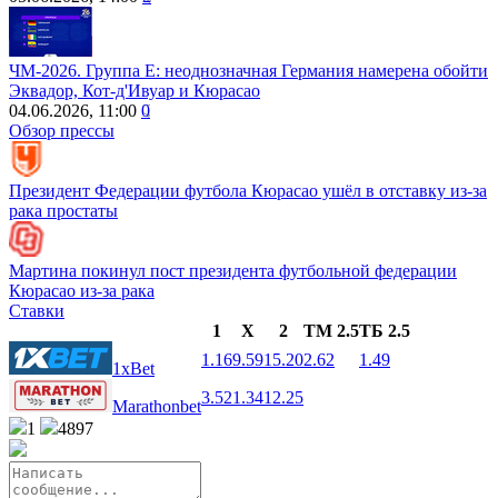
ЧМ-2026. Группа Е: неоднозначная Германия намерена обойти
Эквадор, Кот-д'Ивуар и Кюрасао
04.06.2026, 11:00
0
Обзор прессы
Президент Федерации футбола Кюрасао ушёл в отставку из‑за
рака простаты
Мартина покинул пост президента футбольной федерации
Кюрасао из-за рака
Ставки
1
X
2
ТМ 2.5
ТБ 2.5
1.16
9.59
15.20
2.62
1.49
1xBet
3.52
1.34
12.25
Marathonbet
1
4897