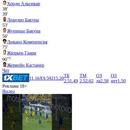
Хорди Альсивар
38'
39'
Леандро Бакуна
53'
Жуниньо Бакуна
56'
Ливано Комененсия
75'
Жюрьен Гаари
+1
90
Жервейн Кастанер
Чат
ТБ
ТМ
ОЗ
ОЗ
1
1.16
X
9.59
2
15.20
2.5
1.49
2.5
2.62
да
2.58
нет
1.50
Реклама 18+
Видео