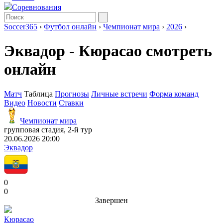
Соревнования
Soccer365
›
Футбол онлайн
›
Чемпионат мира
›
2026
›
Эквадор - Кюрасао смотреть
онлайн
Матч
Таблица
Прогнозы
Личные встречи
Форма команд
Видео
Новости
Ставки
Чемпионат мира
групповая стадия, 2-й тур
20.06.2026 20:00
Эквадор
0
0
Завершен
Кюрасао