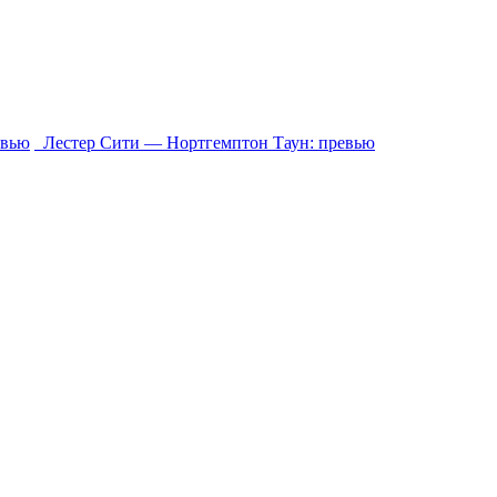
евью
Лестер Сити ― Нортгемптон Таун: превью