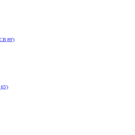
СВ 89')
65')