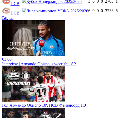
3
0
0
0
270
3
1
Кубок Нидерландов 2025/2026
ПСВ
6
0
0
0
323
3
5
Лига чемпионов УЕФА 2025/2026
ПСВ
Видео
03:00
Interview | Armando Obispo is weer 'thuis' ?️
Гол Армандо Обиспо 10', ПСВ-Фейеноорд 1:0