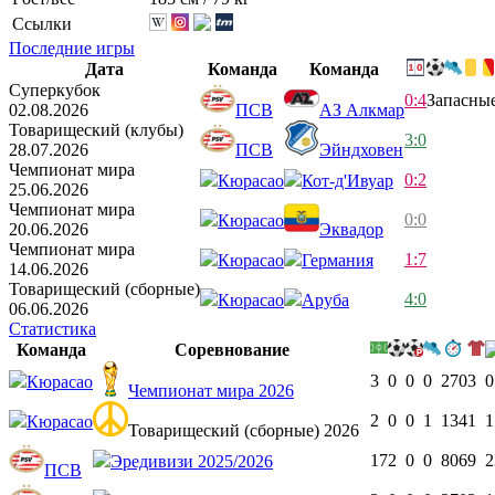
Ссылки
Последние игры
Дата
Команда
Команда
Суперкубок
0:4
Запасны
02.08.2026
ПСВ
АЗ Алкмар
Товарищеский (клубы)
3:0
28.07.2026
ПСВ
Эйндховен
Чемпионат мира
0:2
Кюрасао
Кот-д'Ивуар
25.06.2026
Чемпионат мира
0:0
Кюрасао
20.06.2026
Эквадор
Чемпионат мира
1:7
Кюрасао
Германия
14.06.2026
Товарищеский (сборные)
4:0
Кюрасао
Аруба
06.06.2026
Статистика
Команда
Соревнование
3
0
0
0
270
3
0
Кюрасао
Чемпионат мира 2026
2
0
0
1
134
1
1
Кюрасао
Товарищеский (сборные) 2026
17
2
0
0
806
9
2
Эредивизи 2025/2026
ПСВ