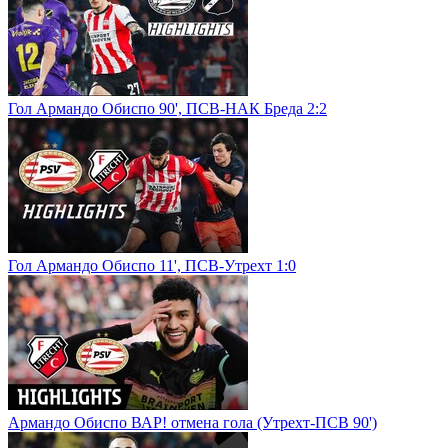
Гол Армандо Обиспо 90', ПСВ-НАК Бреда 2:2
Гол Армандо Обиспо 11', ПСВ-Утрехт 1:0
Армандо Обиспо ВАР! отмена гола (Утрехт-ПСВ 90')