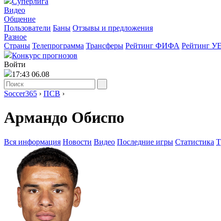
Суперлига
Видео
Общение
Пользователи
Баны
Отзывы и предложения
Разное
Страны
Телепрограмма
Трансферы
Рейтинг ФИФА
Рейтинг У
Конкурс прогнозов
Войти
17:43 06.08
Soccer365
›
ПСВ
›
Армандо Обиспо
Вся информация
Новости
Видео
Последние игры
Статистика
Т