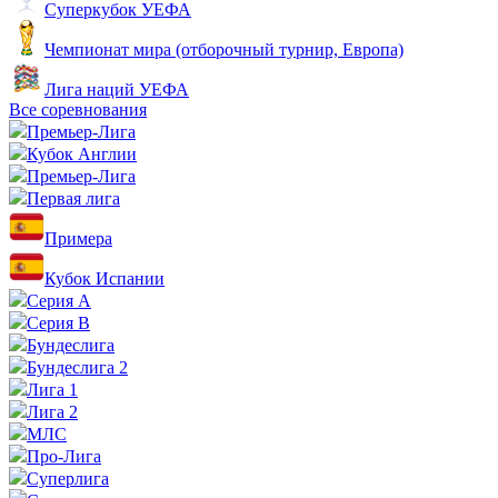
Суперкубок УЕФА
Чемпионат мира (отборочный турнир, Европа)
Лига наций УЕФА
Все соревнования
Премьер-Лига
Кубок Англии
Премьер-Лига
Первая лига
Примера
Кубок Испании
Серия А
Серия B
Бундеслига
Бундеслига 2
Лига 1
Лига 2
МЛС
Про-Лига
Суперлига