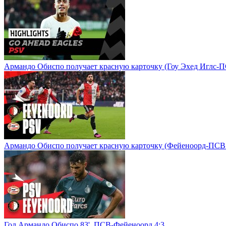
Армандо Обиспо получает красную карточку (Гоу Эхед Иглс-П
Армандо Обиспо получает красную карточку (Фейеноорд-ПСВ 
Гол Армандо Обиспо 83', ПСВ-Фейеноорд 4:3