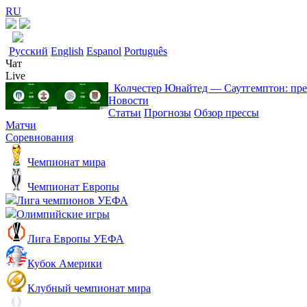
RU
Русский
English
Espanol
Português
Чат
Live
Колчестер Юнайтед ― Саутгемптон: пр
Новости
Статьи
Прогнозы
Обзор прессы
Матчи
Соревнования
Чемпионат мира
Чемпионат Европы
Лига чемпионов УЕФА
Олимпийские игры
Лига Европы УЕФА
Кубок Америки
Клубный чемпионат мира