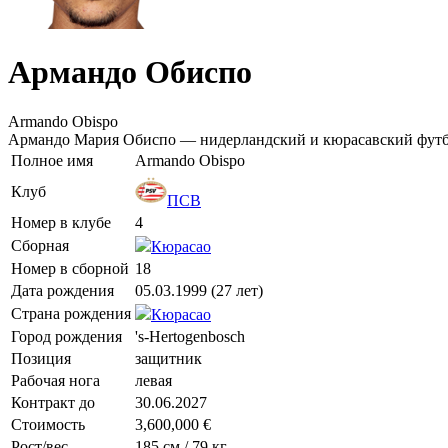
Армандо Обиспо
Armando Obispo
Армандо Мария Обиспо — нидерландский и кюрасавский футбо
Полное имя
Armando Obispo
Клуб
ПСВ
Номер в клубе
4
Сборная
Кюрасао
Номер в сборной
18
Дата рождения
05.03.1999 (27 лет)
Страна рождения
Кюрасао
Город рождения
's-Hertogenbosch
Позиция
защитник
Рабочая нога
левая
Контракт до
30.06.2027
Стоимость
3,600,000 €
Рост/вес
185 см / 79 кг