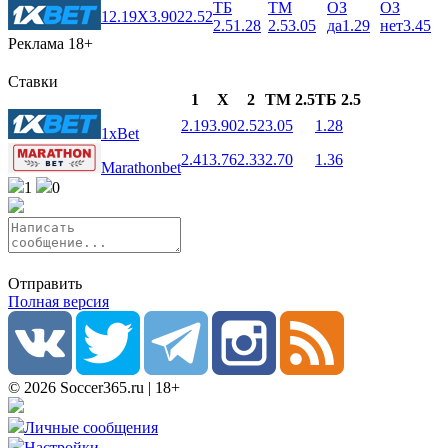
ТБ
ТМ
ОЗ
ОЗ
1
2.19
X
3.90
2
2.52
2.5
1.28
2.5
3.05
да
1.29
нет
3.45
Реклама 18+
Ставки
1
X
2
ТМ 2.5
ТБ 2.5
2.19
3.90
2.52
3.05
1.28
1xBet
2.41
3.76
2.33
2.70
1.36
Marathonbet
1
0
Отправить
Полная версия
© 2026 Soccer365.ru | 18+
Личные сообщения
Настройки