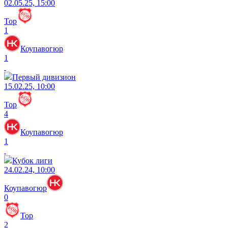
02.05.25, 15:00
Тор
1
Коупавогюр
1
Первый дивизион
15.02.25, 10:00
Тор
4
Коупавогюр
1
Кубок лиги
24.02.24, 10:00
Коупавогюр
0
Тор
2