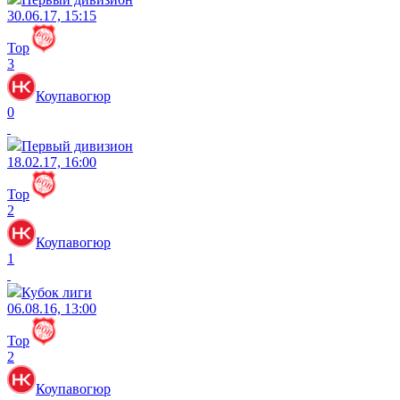
30.06.17, 15:15
Тор
3
Коупавогюр
0
Первый дивизион
18.02.17, 16:00
Тор
2
Коупавогюр
1
Кубок лиги
06.08.16, 13:00
Тор
2
Коупавогюр