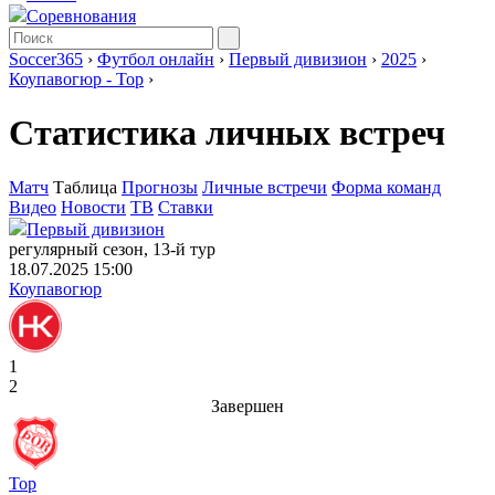
Соревнования
Soccer365
›
Футбол онлайн
›
Первый дивизион
›
2025
›
Коупавогюр - Тор
›
Статистика личных встреч
Матч
Таблица
Прогнозы
Личные встречи
Форма команд
Видео
Новости
ТВ
Ставки
Первый дивизион
регулярный сезон, 13-й тур
18.07.2025 15:00
Коупавогюр
1
2
Завершен
Тор