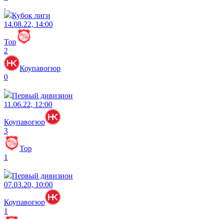
Кубок лиги
14.08.22, 14:00
Тор
2
Коупавогюр
0
Первый дивизион
11.06.22, 12:00
Коупавогюр
3
Тор
1
Первый дивизион
07.03.20, 10:00
Коупавогюр
1