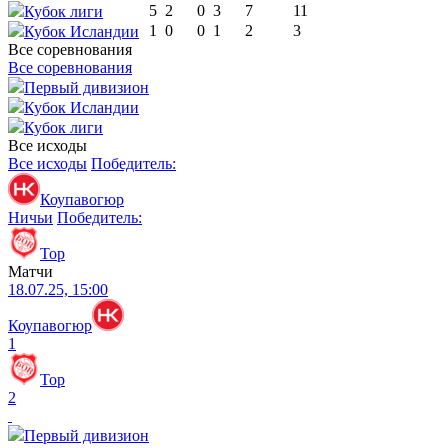
5
2
0
3
7
11
Кубок лиги
1
0
0
1
2
3
Кубок Исландии
Все соревнования
Все соревнования
Первый дивизион
Кубок Исландии
Кубок лиги
Все исходы
Все исходы
Победитель:
Коупавогюр
Ничьи
Победитель:
Тор
Матчи
18.07.25, 15:00
Коупавогюр
1
Тор
2
Первый дивизион