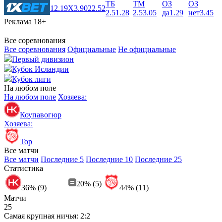
ТБ
ТМ
ОЗ
ОЗ
1
2.19
X
3.90
2
2.52
2.5
1.28
2.5
3.05
да
1.29
нет
3.45
Реклама 18+
Все соревнования
Все соревнования
Официальные
Не официальные
Первый дивизион
Кубок Исландии
Кубок лиги
На любом поле
На любом поле
Хозяева:
Коупавогюр
Хозяева:
Тор
Все матчи
Все матчи
Последние 5
Последние 10
Последние 25
Статистика
20% (5)
36% (9)
44% (11)
Матчи
25
Самая крупная ничья:
2:2