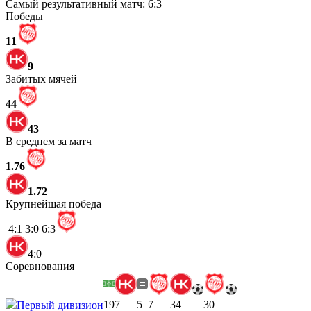
Самый результативный матч:
6:3
Победы
11
9
Забитых мячей
44
43
В среднем за матч
1.76
1.72
Крупнейшая победа
4:1
3:0
6:3
4:0
Соревнования
19
7
5
7
34
30
Первый дивизион