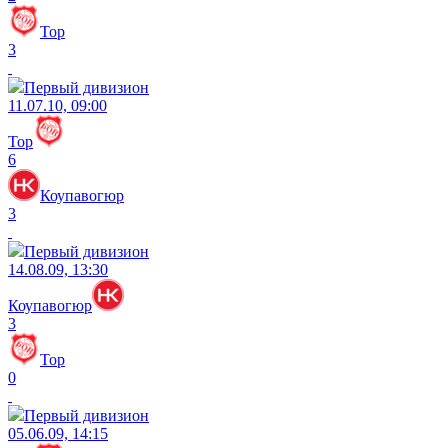
Тор
3
Первый дивизион
11.07.10, 09:00
Тор
6
Коупавогюр
3
Первый дивизион
14.08.09, 13:30
Коупавогюр
3
Тор
0
Первый дивизион
05.06.09, 14:15