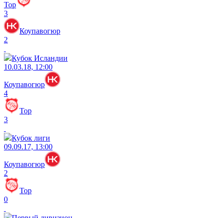
Тор
3
Коупавогюр
2
Кубок Исландии
10.03.18, 12:00
Коупавогюр
4
Тор
3
Кубок лиги
09.09.17, 13:00
Коупавогюр
2
Тор
0
Первый дивизион