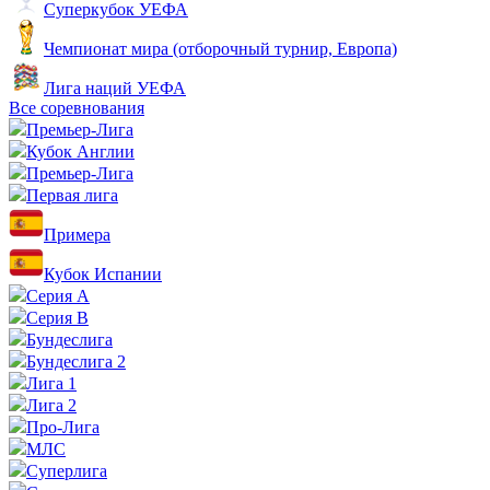
Суперкубок УЕФА
Чемпионат мира (отборочный турнир, Европа)
Лига наций УЕФА
Все соревнования
Премьер-Лига
Кубок Англии
Премьер-Лига
Первая лига
Примера
Кубок Испании
Серия А
Серия B
Бундеслига
Бундеслига 2
Лига 1
Лига 2
Про-Лига
МЛС
Суперлига