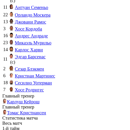
(c)
11
Антуан Семеньо
22
Орландо Москера
13
Джовани Рамос
3
Хосе Кордоба
16
Андрес Андраде
23
Микаэль Мурильо
14
Карлос Харви
Эдгар Барсенас
11
(c)
2
Сезар Блэкмен
6
Кристиан Мартинес
18
Сесилио Уотерман
7
Хосе Родригес
Главный тренер
Карлуш Кейрош
Главный тренер
Томас Кристиансен
Статистика матча
Весь матч
1-й тайм