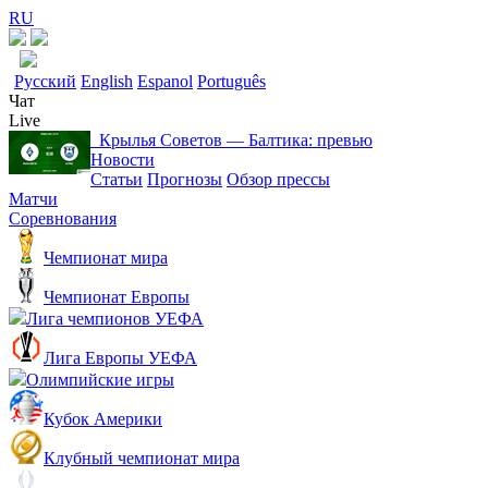
RU
Русский
English
Espanol
Português
Чат
Live
Крылья Советов ― Балтика: превью
Новости
Статьи
Прогнозы
Обзор прессы
Матчи
Соревнования
Чемпионат мира
Чемпионат Европы
Лига чемпионов УЕФА
Лига Европы УЕФА
Олимпийские игры
Кубок Америки
Клубный чемпионат мира