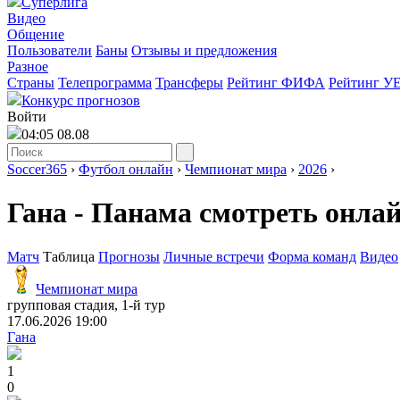
Суперлига
Видео
Общение
Пользователи
Баны
Отзывы и предложения
Разное
Страны
Телепрограмма
Трансферы
Рейтинг ФИФА
Рейтинг У
Конкурс прогнозов
Войти
04:05 08.08
Soccer365
›
Футбол онлайн
›
Чемпионат мира
›
2026
›
Гана - Панама смотреть онла
Матч
Таблица
Прогнозы
Личные встречи
Форма команд
Видео
Чемпионат мира
групповая стадия, 1-й тур
17.06.2026 19:00
Гана
1
0