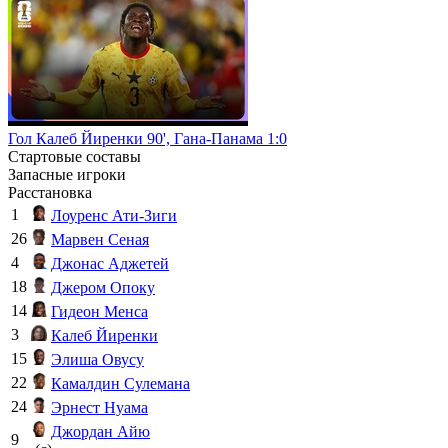
Гол Калеб Йиренки 90', Гана-Панама 1:0
Стартовые составы
Запасные игроки
Расстановка
1
Лоуренс Ати-Зиги
26
Марвен Сеная
4
Джонас Аджетей
18
Джером Опоку
14
Гидеон Менса
3
Калеб Йиренки
15
Элиша Овусу
22
Камалдин Сулемана
24
Эрнест Нуама
Джордан Айю
9