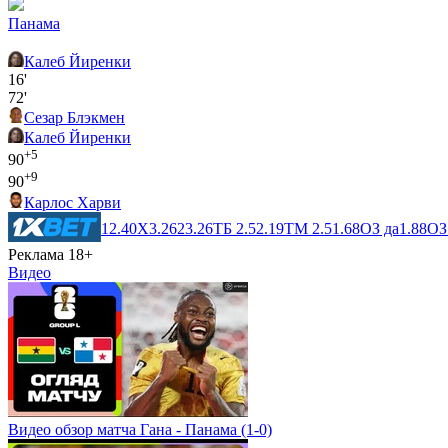
Панама
Калеб Йиренки
16'
72'
Сезар Блэкмен
Калеб Йиренки
+5
90
+9
90
Карлос Харви
1
2.40
X
3.26
2
3.26
ТБ 2.5
2.19
ТМ 2.5
1.68
ОЗ да
1.88
ОЗ
Реклама 18+
Видео
Видео обзор матча Гана - Панама (1-0)