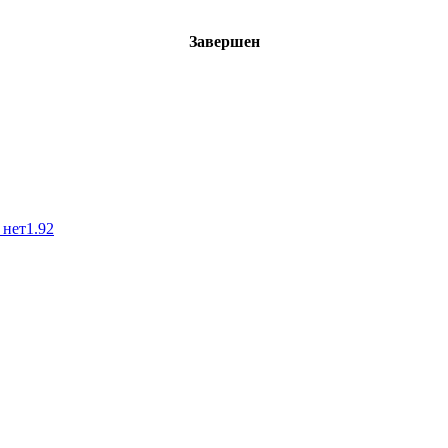
Завершен
 нет
1.92