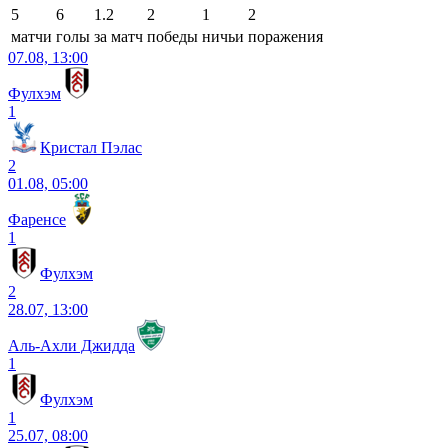
5
6
1.2
2
1
2
матчи
голы
за матч
победы
ничьи
поражения
07.08, 13:00
Фулхэм
1
Кристал Пэлас
2
01.08, 05:00
Фаренсе
1
Фулхэм
2
28.07, 13:00
Аль-Ахли Джидда
1
Фулхэм
1
25.07, 08:00