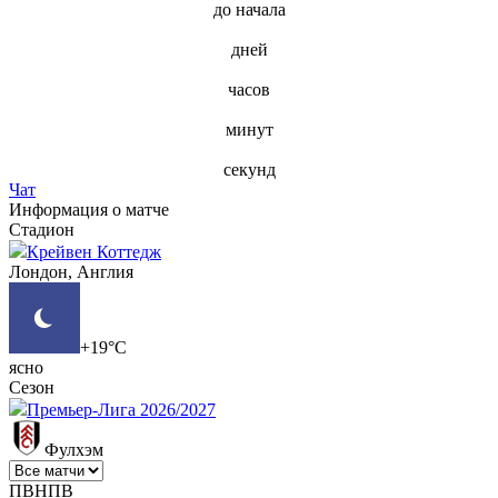
до начала
дней
часов
минут
секунд
Чат
Информация о матче
Стадион
Крейвен Коттедж
Лондон, Англия
+19°C
ясно
Сезон
Премьер-Лига 2026/2027
Фулхэм
П
В
Н
П
В