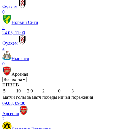
Фулхэм
0
Норвич Сити
2
24.05, 11:00
Фулхэм
2
Ньюкасл
0
Арсенал
П
П
В
П
В
5
10
2.0
2
0
3
матчи
голы
за матч
победы
ничьи
поражения
09.08, 09:00
Арсенал
2