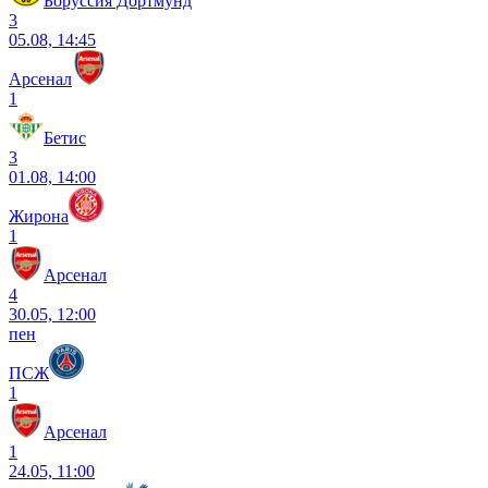
Боруссия Дортмунд
3
05.08, 14:45
Арсенал
1
Бетис
3
01.08, 14:00
Жирона
1
Арсенал
4
30.05, 12:00
пен
ПСЖ
1
Арсенал
1
24.05, 11:00