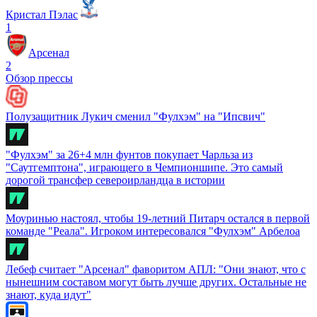
Кристал Пэлас
1
Арсенал
2
Обзор прессы
Полузащитник Лукич сменил "Фулхэм" на "Ипсвич"
"Фулхэм" за 26+4 млн фунтов покупает Чарльза из
"Саутгемптона", играющего в Чемпионшипе. Это самый
дорогой трансфер североирландца в истории
Моуринью настоял, чтобы 19-летний Питарч остался в первой
команде "Реала". Игроком интересовался "Фулхэм" Арбелоа
Лебеф считает "Арсенал" фаворитом АПЛ: "Они знают, что с
нынешним составом могут быть лучше других. Остальные не
знают, куда идут"