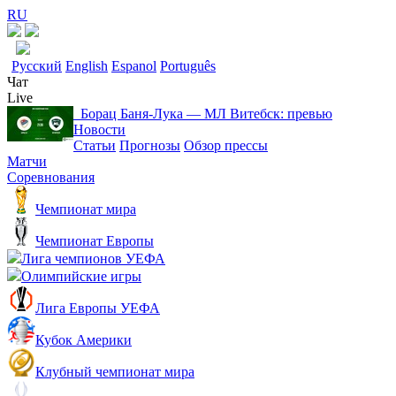
RU
Русский
English
Espanol
Português
Чат
Live
Борац Баня-Лука ― МЛ Витебск: превью
Новости
Статьи
Прогнозы
Обзор прессы
Матчи
Соревнования
Чемпионат мира
Чемпионат Европы
Лига чемпионов УЕФА
Олимпийские игры
Лига Европы УЕФА
Кубок Америки
Клубный чемпионат мира