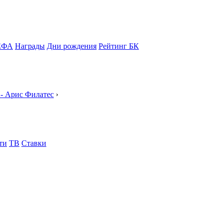
ЕФА
Награды
Дни рождения
Рейтинг БК
- Арис Филатес
›
ти
ТВ
Ставки