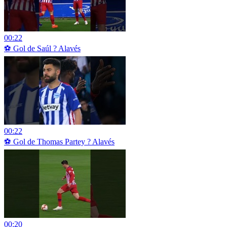
00:22
⚽ Gol de Saúl ? Alavés
00:22
⚽ Gol de Thomas Partey ? Alavés
00:20