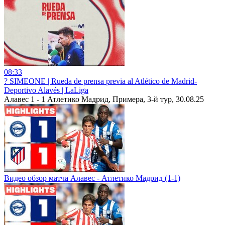
08:33
?️ SIMEONE | Rueda de prensa previa al Atlético de Madrid-
Deportivo Alavés | LaLiga
Алавес 1 - 1 Атлетико Мадрид, Примера, 3-й тур, 30.08.25
Видео обзор матча Алавес - Атлетико Мадрид (1-1)