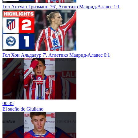
Гол Антуан Гризманн 76', Атлетико Мадрид-Алавес 1:1
Гол Хон Альдалур 7', Атлетико Мадрид-Алавес 0:1
00:35
El sueño de Giuliano