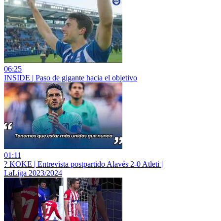
06:25
INSIDE | Paso de gigante hacia el objetivo
01:11
? KOKE | Entrevista postpartido Alavés 2-0 Atleti |
LaLiga 2023/2024