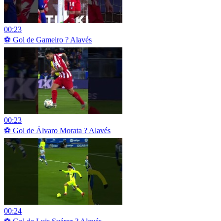
00:23
⚽ Gol de Gameiro ? Alavés
00:23
⚽ Gol de Álvaro Morata ? Alavés
00:24