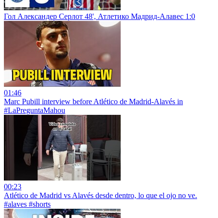
Гол Александер Серлот 48', Атлетико Мадрид-Алавес 1:0
01:46
Marc Pubill interview before Atlético de Madrid-Alavés in
#LaPreguntaMahou
00:23
Atlético de Madrid vs Alavés desde dentro, lo que el ojo no ve.
#alaves #shorts