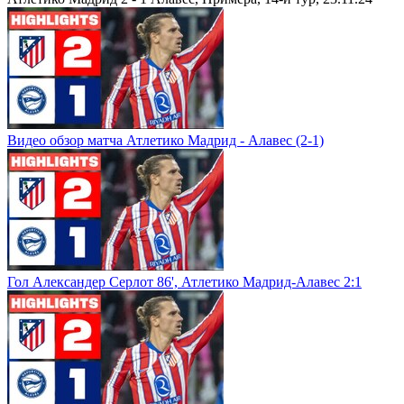
Видео обзор матча Атлетико Мадрид - Алавес (2-1)
Гол Александер Серлот 86', Атлетико Мадрид-Алавес 2:1