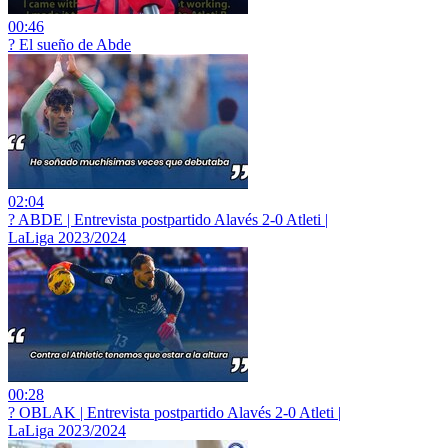
00:46
? El sueño de Abde
02:04
? ABDE | Entrevista postpartido Alavés 2-0 Atleti |
LaLiga 2023/2024
00:28
? OBLAK | Entrevista postpartido Alavés 2-0 Atleti |
LaLiga 2023/2024