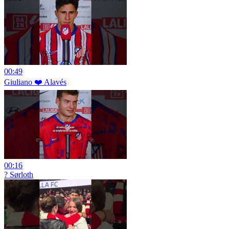
00:49
Giuliano ❤️ Alavés
00:16
?️ Sørloth