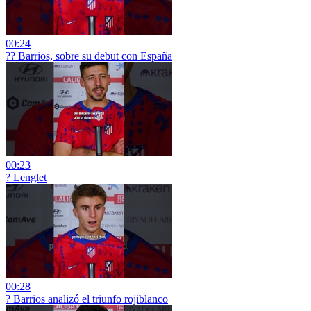
00:24
?? Barrios, sobre su debut con España
00:23
?️ Lenglet
00:28
?️ Barrios analizó el triunfo rojiblanco