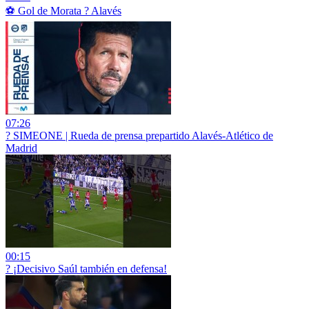
⚽ Gol de Morata ? Alavés
07:26
? SIMEONE | Rueda de prensa prepartido Alavés-Atlético de
Madrid
00:15
? ¡Decisivo Saúl también en defensa!