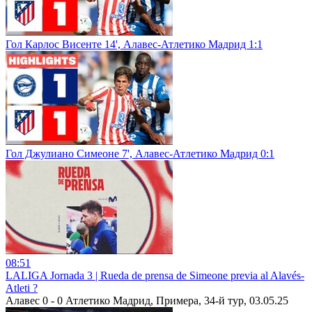
Гол Карлос Висенте 14', Алавес-Атлетико Мадрид 1:1
Гол Джулиано Симеоне 7', Алавес-Атлетико Мадрид 0:1
08:51
LALIGA Jornada 3 | Rueda de prensa de Simeone previa al Alavés-
Atleti ?️
Алавес 0 - 0 Атлетико Мадрид, Примера, 34-й тур, 03.05.25