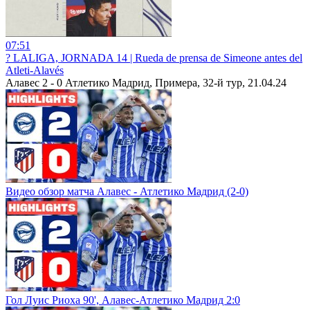
07:51
?️ LALIGA, JORNADA 14 | Rueda de prensa de Simeone antes del
Atleti-Alavés
Алавес 2 - 0 Атлетико Мадрид, Примера, 32-й тур, 21.04.24
Видео обзор матча Алавес - Атлетико Мадрид (2-0)
Гол Луис Риоха 90', Алавес-Атлетико Мадрид 2:0