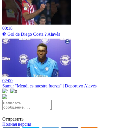
00:18
⚽ Gol de Diego Costa ? Alavés
02:00
Samu: "Mendi es nuestra fuerza" | Deportivo Alavés
1
0
Отправить
Полная версия