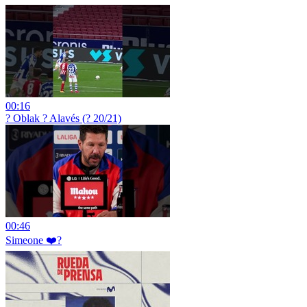
00:16
? Oblak ? Alavés (? 20/21)
00:46
Simeone ❤️?