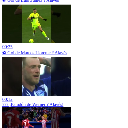
⚽ Gol de Luis Suárez ? Alavés
00:25
⚽ Gol de Marcos Llorente ? Alavés
00:12
??? ¡Paradón de Werner ? Alavés!