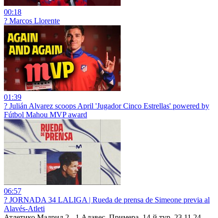
00:18
? Marcos Llorente
01:39
? Julián Alvarez scoops April 'Jugador Cinco Estrellas' powered by
Fútbol Mahou MVP award
06:57
?️ JORNADA 34 LALIGA | Rueda de prensa de Simeone previa al
Alavés-Atleti
Атлетико Мадрид 2 - 1 Алавес, Примера, 14-й тур, 23.11.24