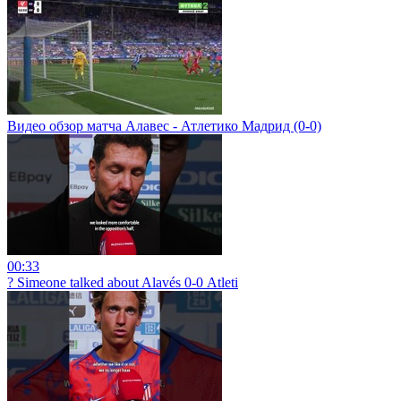
Видео обзор матча Алавес - Атлетико Мадрид (0-0)
00:33
? Simeone talked about Alavés 0-0 Atleti