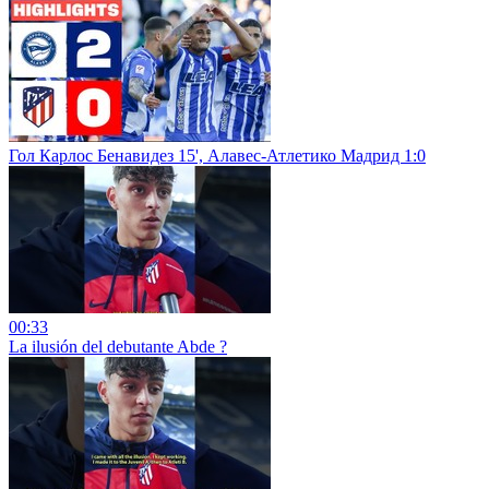
Гол Карлос Бенавидез 15', Алавес-Атлетико Мадрид 1:0
00:33
La ilusión del debutante Abde ?