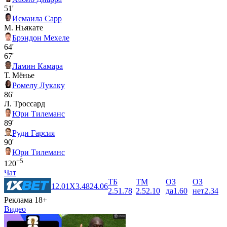
51'
Исмаила Сарр
М. Ньякате
Брэндон Мехеле
64'
67'
Ламин Камара
Т. Мёнье
Ромелу Лукаку
86'
Л. Троссард
Юри Тилеманс
89'
Руди Гарсия
90'
Юри Тилеманс
+5
120
Чат
ТБ
ТМ
ОЗ
ОЗ
1
2.01
X
3.48
2
4.06
2.5
1.78
2.5
2.10
да
1.60
нет
2.34
Реклама 18+
Видео