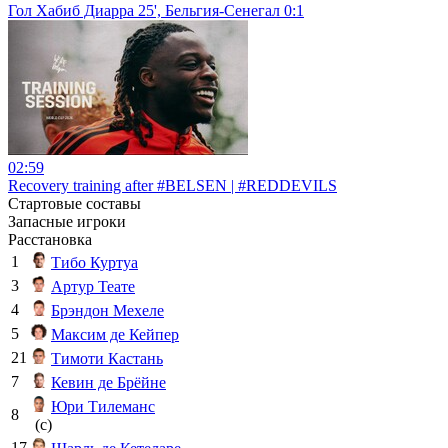
Гол Хабиб Диарра 25', Бельгия-Сенегал 0:1
02:59
Recovery training after #BELSEN | #REDDEVILS
Стартовые составы
Запасные игроки
Расстановка
1
Тибо Куртуа
3
Артур Теате
4
Брэндон Мехеле
5
Максим де Кейпер
21
Тимоти Кастань
7
Кевин де Брёйне
Юри Тилеманс
8
(c)
17