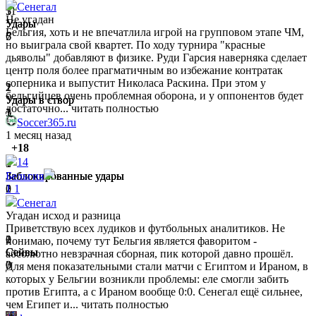
Сенегал
5
11
3
Не угадан
Удары
Удары
Удары
Бельгия, хоть и не впечатлила игрой на групповом этапе ЧМ,
7
6
5
но выиграла свой квартет. По ходу турнира "красные
дьяволы" добавляют в физике. Руди Гарсия наверняка сделает
центр поля более прагматичным во избежание контратак
соперника и выпустит Николаса Раскина. При этом у
2
2
1
бельгийцев очень проблемная оборона, и у оппонентов будет
Удары в створ
Удары в створ
Удары в створ
достаточно...
читать полностью
3
1
1
Soccer365.ru
1 месяц назад
+18
14
1
3
1
Заблокированные удары
Заблокированные удары
Заблокированные удары
Бельгия
0
1
2
1
1
Сенегал
Угадан исход и разница
Приветствую всех лудиков и футбольных аналитиков. Не
2
0
1
понимаю, почему тут Бельгия является фаворитом -
Сейвы
Сейвы
Сейвы
абсолютно невзрачная сборная, пик которой давно прошёл.
3
0
0
Для меня показательными стали матчи с Египтом и Ираном, в
которых у Бельгии возникли проблемы: еле смогли забить
против Египта, а с Ираном вообще 0:0. Сенегал ещё сильнее,
чем Египет и...
читать полностью
0
0
0