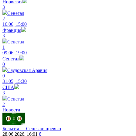
Норвегия
3
Сенегал
2
16.06, 15:00
Франция
3
Сенегал
1
09.06, 19:00
Сенегал
0
Саудовская Аравия
0
31.05, 15:30
США
3
Сенегал
2
Новости
Бельгия — Сенегал: превью
28.06.2026, 16:01
6