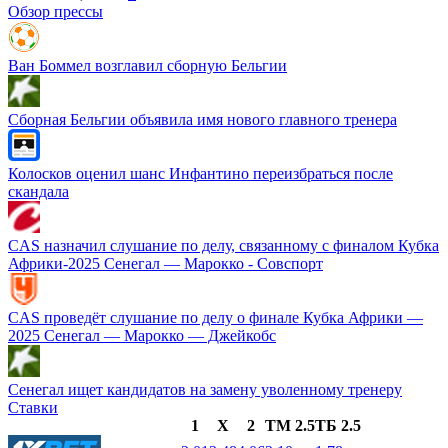
Обзор прессы
Ван Боммел возглавил сборную Бельгии
Сборная Бельгии объявила имя нового главного тренера
Колосков оценил шанс Инфантино переизбраться после
скандала
CAS назначил слушание по делу, связанному с финалом Кубка
Африки‑2025 Сенегал — Марокко - Совспорт
CAS проведёт слушание по делу о финале Кубка Африки —
2025 Сенегал — Марокко — Джейкобс
Сенегал ищет кандидатов на замену уволенному тренеру
Ставки
1
X
2
ТМ 2.5
ТБ 2.5