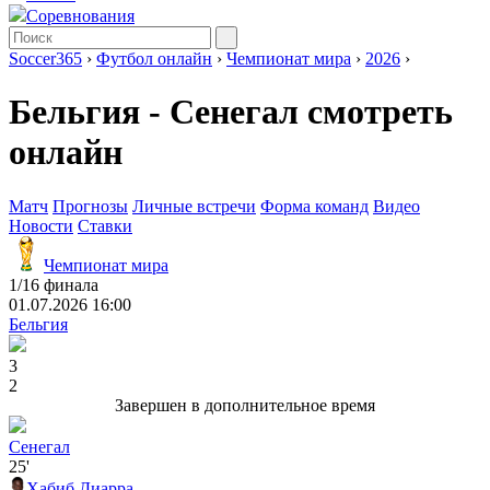
Соревнования
Soccer365
›
Футбол онлайн
›
Чемпионат мира
›
2026
›
Бельгия - Сенегал смотреть
онлайн
Матч
Прогнозы
Личные встречи
Форма команд
Видео
Новости
Ставки
Чемпионат мира
1/16 финала
01.07.2026 16:00
Бельгия
3
2
Завершен в дополнительное время
Сенегал
25'
Хабиб Диарра