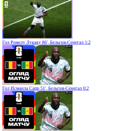
Гол Ромелу Лукаку 86', Бельгия-Сенегал 1:2
Гол Исмаила Сарр 51', Бельгия-Сенегал 0:2