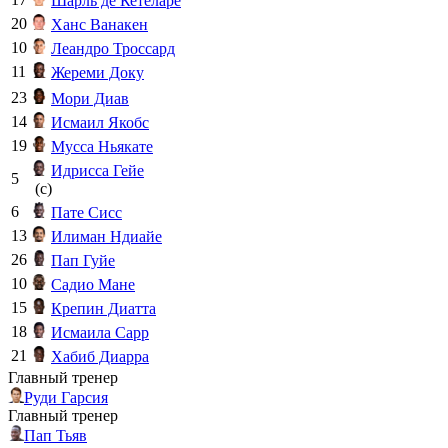
Шарль де Кетеларе
20
Ханс Ванакен
10
Леандро Троссард
11
Жереми Доку
23
Мори Диав
14
Исмаил Якобс
19
Мусса Ньякате
Идрисса Гейе
5
(c)
6
Пате Сисс
13
Илиман Ндиайе
26
Пап Гуйе
10
Садио Мане
15
Крепин Диатта
18
Исмаила Сарр
21
Хабиб Диарра
Главный тренер
Руди Гарсия
Главный тренер
Пап Тьяв