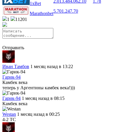
2.01
3.48
4.06
2.10
1.78
1xBet
5.70
1.24
7.70
Marathonbet
1
11201
Отправить
Иван Тамбов
1 месяц назад в 13:22
Гарик-94
Камбек века
теперь у Аргентины камбек века!)))
Гарик-94
1 месяц назад в 08:15
Камбек века
Westan
1 месяц назад в 00:25
4-2 ТС