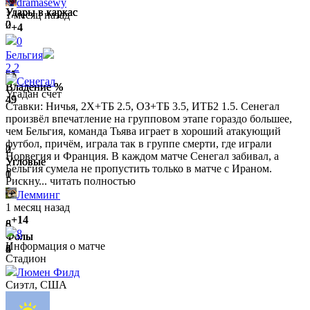
dramasewy
Удары в каркас
Удары в каркас
Удары в каркас
1 месяц назад
2
0
0
+4
0
Бельгия
2
2
51
55
51
Сенегал
Владение %
Владение %
Владение %
Угадан счет
49
45
49
Ставки: Ничья, 2Х+ТБ 2.5, ОЗ+ТБ 3.5, ИТБ2 1.5. Сенегал
произвёл впечатление на групповом этапе гораздо большее,
чем Бельгия, команда Тьява играет в хороший атакующий
футбол, причём, играла так в группе смерти, где играли
2
2
0
Норвегия и Франция. В каждом матче Сенегал забивал, а
Угловые
Угловые
Угловые
Бельгия сумела не пропустить только в матче с Ираном.
1
0
1
Рискну...
читать полностью
Лемминг
1 месяц назад
+14
6
8
8
8
Фолы
Фолы
Фолы
Информация о матче
4
6
2
Стадион
Люмен Филд
Сиэтл, США
0
2
0