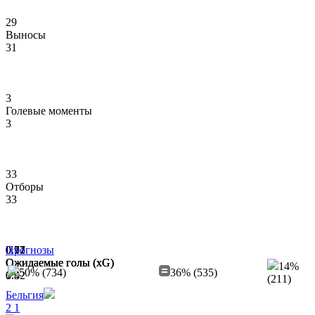
29
Выносы
31
3
Голевые моменты
3
33
Отборы
33
0.17
0.71
0.92
Прогнозы
Ожидаемые голы (xG)
Ожидаемые голы (xG)
Ожидаемые голы (xG)
14%
50% (734)
36% (535)
1.9
0.9
0.42
(211)
Бельгия
2
1