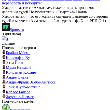
перебороть и победить"
Умяров о матче с «Ахматом»: тяжело играть при таком
давлении судей.Полузащитник «Спартака» Наиль
Умяров заявил, что его команда ощущала давление со стороны
судей в матче с «Ахматом» во 2-м туре Альфа-Банк РПЛ (2:1)
Sports.ru
3 дня назад
0
Дальше
Популярные игроки
Брайан Мбемо
Кристофер Ву
Этта Йонг
Муми Нгамалё
Кристиан Кофане
Андре Онана
Андре-Франк Замбо-Ангисса
Эрик Шупо-Мотинг
Карлос Балеба
Жерзино Ньямси
Популярные клубы