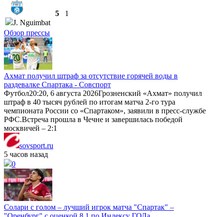
5
1
J. Nguimbat
Обзор прессы
Ахмат получил штраф за отсутствие горячей воды в
раздевалке Спартака - Совспорт
Футбол20:20, 6 августа 2026Грозненский «Ахмат» получил
штраф в 40 тысяч рублей по итогам матча 2-го тура
чемпионата России со «Спартаком», заявили в пресс‑службе
РФС.Встреча прошла в Чечне и завершилась победой
москвичей – 2:1
sovsport.ru
5 часов назад
0
Солари с голом – лучший игрок матча "Спартак" –
"Оренбург" с оценкой 8.1 по Индексу ГОЛа