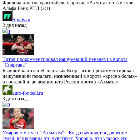
Фролова в матче красно-белых против «Ахмата» во 2-м туре
Альфа-Банк РПЛ (2:1)
Sports.ru
2 дня назад
0
Титов прокомментировал нашумевший пенальти в ворота
"Спартака"
Бывший капитан «Спартака» Егор Титов прокомментировал
нашумевший пенальти, назначенный в ворота «красно-белых»
в гостевой игре чемпионата России против «Ахмата»
euro-football.ru
3 дня назад
0
Умяров о матче с "Ахматом": "Когда начинается давление
судей, вся команда это чувствует. Хорошо, что удалось его