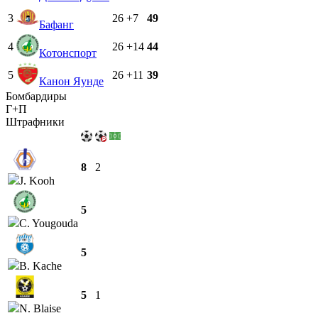
3
26
+7
49
Бафанг
4
26
+14
44
Котонспорт
5
26
+11
39
Канон Яунде
Бомбардиры
Г+П
Штрафники
8
2
J. Kooh
5
C. Yougouda
5
B. Kache
5
1
N. Blaise