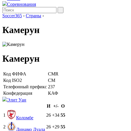
Соревнования
Soccer365
›
Страны
›
Камерун
Камерун
Код ФИФА
CMR
Код ISO2
CM
Телефонный префикс
237
Конфедерация
КАФ
Элит Уан
И
+/-
О
1
26
+34
55
Коломбе
2
26
+29
55
Динамо Дуала