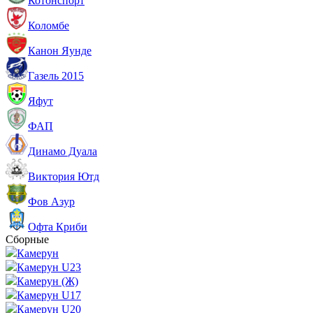
Котонспорт
Коломбе
Канон Яунде
Газель 2015
Яфут
ФАП
Динамо Дуала
Виктория Ютд
Фов Азур
Офта Криби
Сборные
Камерун
Камерун U23
Камерун (Ж)
Камерун U17
Камерун U20