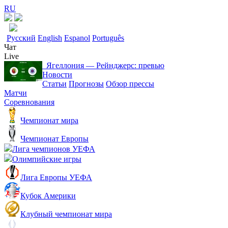
RU
Русский
English
Espanol
Português
Чат
Live
Ягеллония ― Рейнджерс: превью
Новости
Статьи
Прогнозы
Обзор прессы
Матчи
Соревнования
Чемпионат мира
Чемпионат Европы
Лига чемпионов УЕФА
Олимпийские игры
Лига Европы УЕФА
Кубок Америки
Клубный чемпионат мира