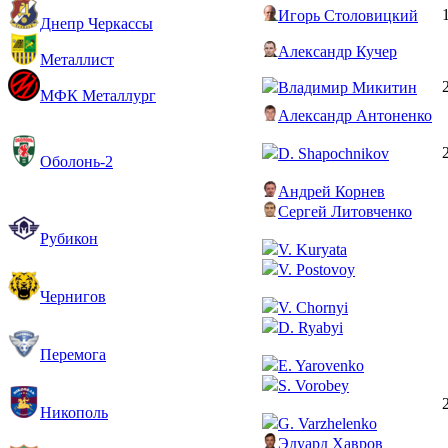
Игорь Столовицкий
Днепр Черкассы
Александр Кучер
Металлист
Владимир Микитин
МФК Металлург
Александр Антоненко
D. Shapochnikov
Оболонь-2
Андрей Корнев
Сергей Литовченко
Рубикон
V. Kuryata
V. Postovoy
Чернигов
V. Chornyi
D. Ryabyi
Перемога
E. Yarovenko
S. Vorobey
Никополь
G. Varzhelenko
Эдуард Хавров