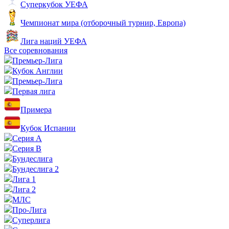
Суперкубок УЕФА
Чемпионат мира (отборочный турнир, Европа)
Лига наций УЕФА
Все соревнования
Премьер-Лига
Кубок Англии
Премьер-Лига
Первая лига
Примера
Кубок Испании
Серия А
Серия B
Бундеслига
Бундеслига 2
Лига 1
Лига 2
МЛС
Про-Лига
Суперлига