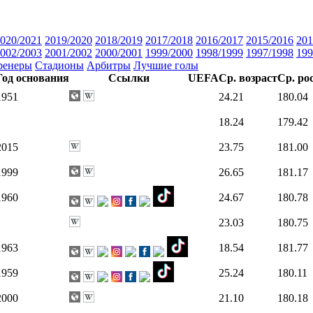
020/2021
2019/2020
2018/2019
2017/2018
2016/2017
2015/2016
201
002/2003
2001/2002
2000/2001
1999/2000
1998/1999
1997/1998
199
ренеры
Стадионы
Арбитры
Лучшие голы
Год основания
Ссылки
UEFA
Ср. возраст
Ср. ро
1951
24.21
180.04
18.24
179.42
2015
23.75
181.00
1999
26.65
181.17
1960
24.67
180.78
23.03
180.75
1963
18.54
181.77
1959
25.24
180.11
2000
21.10
180.18