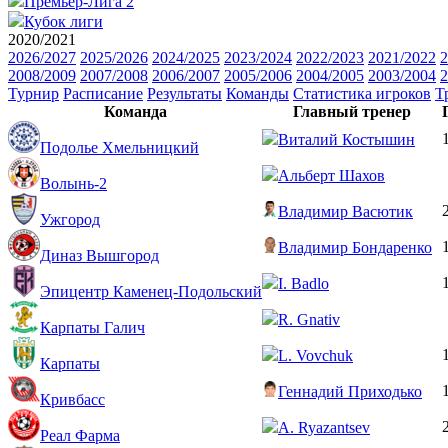
Премьер-Лига 2
Кубок лиги
2020/2021
2026/2027
2025/2026
2024/2025
2023/2024
2022/2023
2021/2022
2
2008/2009
2007/2008
2006/2007
2005/2006
2004/2005
2003/2004
2
Турнир
Расписание
Результаты
Команды
Статистика игроков
Т
Команда
Главный тренер
Виталий Костышин
Подолье Хмельницкий
Альберт Шахов
Волынь-2
Владимир Васютик
Ужгород
Владимир Бондаренко
Диназ Вышгород
I. Badlo
Эпицентр Каменец-Подольский
R. Gnativ
Карпаты Галич
L. Vovchuk
Карпаты
Геннадий Приходько
Кривбасс
A. Ryazantsev
Реал Фарма