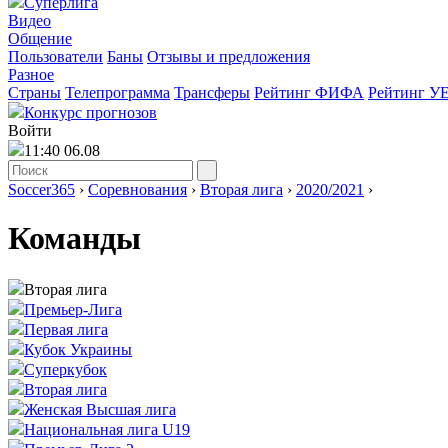
Суперлига
Видео
Общение
Пользователи
Баны
Отзывы и предложения
Разное
Страны
Телепрограмма
Трансферы
Рейтинг ФИФА
Рейтинг У
Конкурс прогнозов
Войти
11:40 06.08
Soccer365
›
Соревнования
›
Вторая лига
›
2020/2021
›
Команды
Вторая лига
Премьер-Лига
Первая лига
Кубок Украины
Суперкубок
Вторая лига
Женская Высшая лига
Национальная лига U19