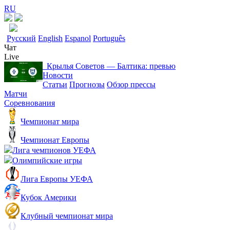
RU
Русский
English
Espanol
Português
Чат
Live
Крылья Советов ― Балтика: превью
Новости
Статьи
Прогнозы
Обзор прессы
Матчи
Соревнования
Чемпионат мира
Чемпионат Европы
Лига чемпионов УЕФА
Олимпийские игры
Лига Европы УЕФА
Кубок Америки
Клубный чемпионат мира