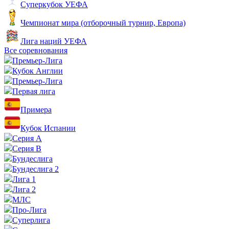
Суперкубок УЕФА
Чемпионат мира (отборочный турнир, Европа)
Лига наций УЕФА
Все соревнования
Премьер-Лига
Кубок Англии
Премьер-Лига
Первая лига
Примера
Кубок Испании
Серия А
Серия B
Бундеслига
Бундеслига 2
Лига 1
Лига 2
МЛС
Про-Лига
Суперлига