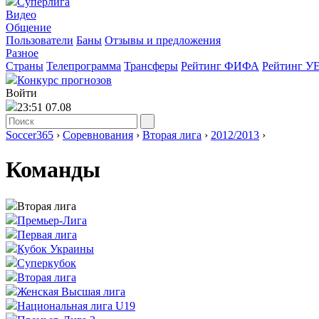
Суперлига
Видео
Общение
Пользователи
Баны
Отзывы и предложения
Разное
Страны
Телепрограмма
Трансферы
Рейтинг ФИФА
Рейтинг У
Конкурс прогнозов
Войти
23:51 07.08
Soccer365
›
Соревнования
›
Вторая лига
›
2012/2013
›
Команды
Вторая лига
Премьер-Лига
Первая лига
Кубок Украины
Суперкубок
Вторая лига
Женская Высшая лига
Национальная лига U19