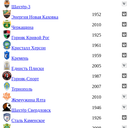
Шахтёр-3
1952
Энергия Новая Каховка
2010
Черкащина
1925
Горняк Кривой Рог
1961
Кристалл Херсон
1959
Кремень
2005
Еднисть Плиски
1987
Горняк-Спорт
2007
Тернополь
2010
Жемчужина Ялта
1946
Шахтёр Свердловск
1926
Сталь Каменское