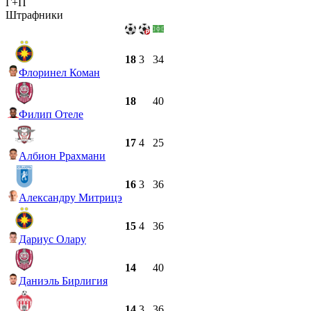
Г+П
Штрафники
18
3
34
Флоринел Коман
18
40
Филип Отеле
17
4
25
Албион Ррахмани
16
3
36
Александру Митрицэ
15
4
36
Дариус Олару
14
40
Даниэль Бирлигия
14
3
36