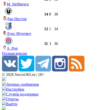
M. Ştefănescu
14
8
38
Дан Нистор
12
1
34
Луис Мунтяну
11
3
36
A. Pop
Полная версия
© 2026 Soccer365.ru | 18+
Личные сообщения
Настройки
Служба поддержки
Ответы
Выйти