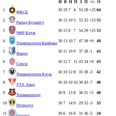
И
В
Н
П
З
П
+/-
О
1
30
19
7
4
53
28
+25
64
ФКСБ
2
30
15
10
5
55
32
+23
55
Рапид Бухарест
3
30
15
8
7
54
29
+25
53
ЧФР Клуж
4
30
13
10
7
47
38
+9
49
Университатя Крайова
5
30
11
10
9
37
38
-1
43
Фарул
6
30
12
7
11
43
34
+9
43
Сепси
7
30
10
12
8
35
38
-3
42
Университатя Клуж
8
30
10
10
10
36
43
-7
40
УТА Арад
9
30
9
13
8
36
31
+5
40
Херманштадт
10
30
7
14
9
29
32
-3
35
Петролул
11
30
6
16
8
31
36
-5
34
Оцелул