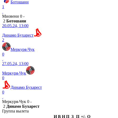
Ботошани
1
Миовени 0 -
2
Ботошани
20.05.24, 13:00
Динамо Бухарест
2
Меркуря-Чук
0
27.05.24, 13:00
Меркуря-Чук
0
Динамо Бухарест
0
Меркуря-Чук 0 -
2
Динамо Бухарест
Группа вылета
И
В
Н
П
З
П
+/-
О