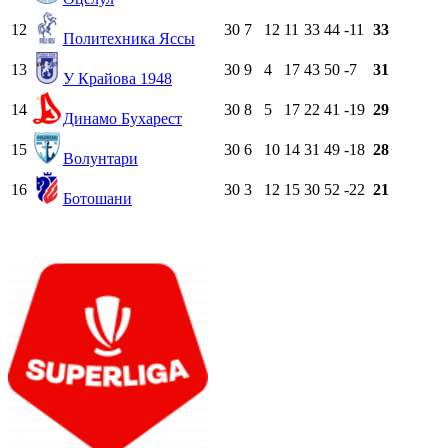
12
30
7
12
11
33
44
-11
33
Политехника Яссы
13
30
9
4
17
43
50
-7
31
У Крайова 1948
14
30
8
5
17
22
41
-19
29
Динамо Бухарест
15
30
6
10
14
31
49
-18
28
Волунтари
16
30
3
12
15
30
52
-22
21
Ботошани