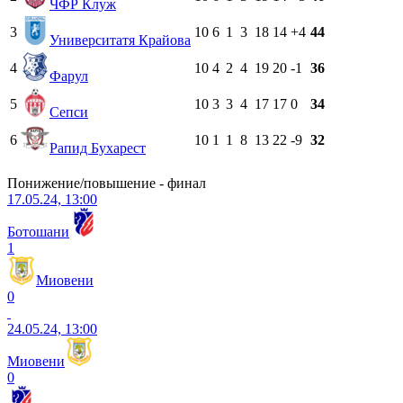
ЧФР Клуж
3
10
6
1
3
18
14
+4
44
Университатя Крайова
4
10
4
2
4
19
20
-1
36
Фарул
5
10
3
3
4
17
17
0
34
Сепси
6
10
1
1
8
13
22
-9
32
Рапид Бухарест
Понижение/повышение - финал
17.05.24, 13:00
Ботошани
1
Миовени
0
24.05.24, 13:00
Миовени
0