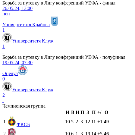
Борьба за путевку в Лигу конференций УЕФА - финал
26.05.24, 13:00
пен
Университатя Крайова
1
Университатя Клуж
1
Борьба за путевку в Лигу конференций УЕФА - полуфинал
19.05.24, 07:30
Оцелул
0
Университатя Клуж
2
Чемпионская группа
И
В
Н
П
З
П
+/-
О
1
10
5
2
3
12
11
+1
49
ФКСБ
2
10
6
1
3
19
14
+5
46