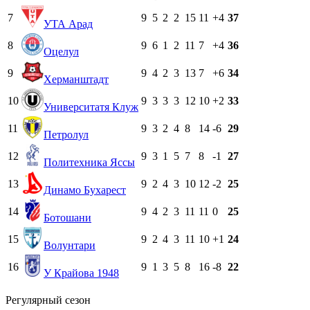
7
9
5
2
2
15
11
+4
37
УТА Арад
8
9
6
1
2
11
7
+4
36
Оцелул
9
9
4
2
3
13
7
+6
34
Херманштадт
10
9
3
3
3
12
10
+2
33
Университатя Клуж
11
9
3
2
4
8
14
-6
29
Петролул
12
9
3
1
5
7
8
-1
27
Политехника Яссы
13
9
2
4
3
10
12
-2
25
Динамо Бухарест
14
9
4
2
3
11
11
0
25
Ботошани
15
9
2
4
3
11
10
+1
24
Волунтари
16
9
1
3
5
8
16
-8
22
У Крайова 1948
Регулярный сезон