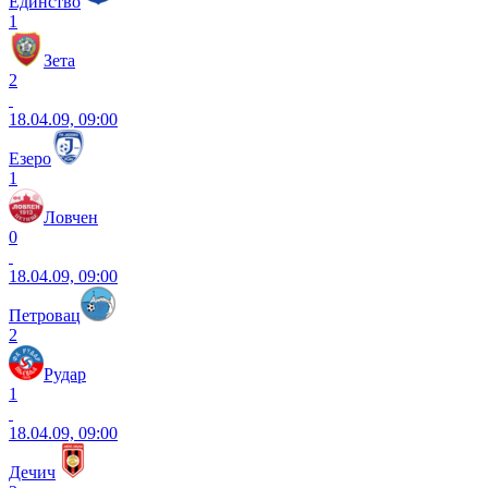
Единство
1
Зета
2
18.04.09, 09:00
Езеро
1
Ловчен
0
18.04.09, 09:00
Петровац
2
Рудар
1
18.04.09, 09:00
Дечич