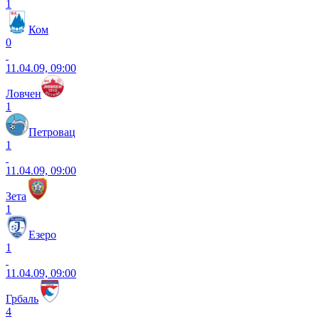
1
Ком
0
11.04.09, 09:00
Ловчен
1
Петровац
1
11.04.09, 09:00
Зета
1
Езеро
1
11.04.09, 09:00
Грбаль
4