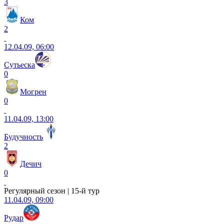
3
Ком
2
12.04.09, 06:00
Сутьеска
0
Могрен
0
11.04.09, 13:00
Будучность
2
Дечич
0
Регулярный сезон | 15-й тур
11.04.09, 09:00
Рудар