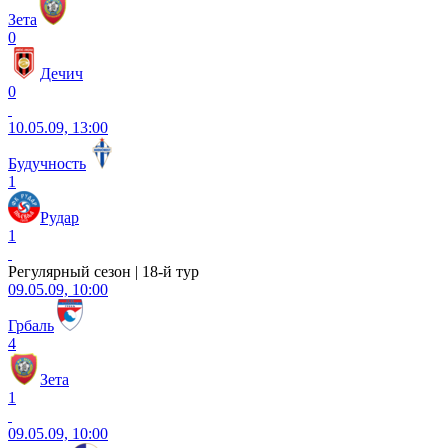
Зета
0
Дечич
0
10.05.09, 13:00
Будучность
1
Рудар
1
Регулярный сезон | 18-й тур
09.05.09, 10:00
Грбаль
4
Зета
1
09.05.09, 10:00