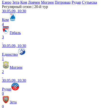
Езеро
Зета
Ком
Ловчен
Могрен
Петровац
Рудар
Сутьеска
Регулярный сезон | 20-й тур
30.05.09, 10:30
Ком
4
Грбаль
3
30.05.09, 10:30
Единство
1
Могрен
2
30.05.09, 10:30
Рудар
0
Зета
0