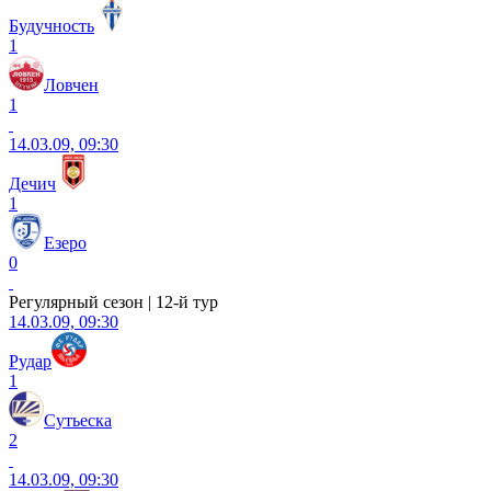
Будучность
1
Ловчен
1
14.03.09, 09:30
Дечич
1
Езеро
0
Регулярный сезон | 12-й тур
14.03.09, 09:30
Рудар
1
Сутьеска
2
14.03.09, 09:30