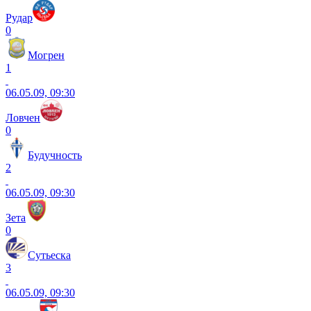
Рудар
0
Могрен
1
06.05.09, 09:30
Ловчен
0
Будучность
2
06.05.09, 09:30
Зета
0
Сутьеска
3
06.05.09, 09:30