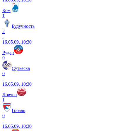
Ком
1
Будучность
2
16.05.09, 10:30
Рудар
0
Сутьеска
0
16.05.09, 10:30
Ловчен
1
Грбаль
0
16.05.09, 10:30