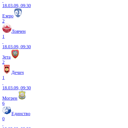
18.03.09, 09:30
Езеро
2
Ловчен
1
18.03.09, 09:30
Зета
2
Дечич
1
18.03.09, 09:30
Могрен
6
Единство
0