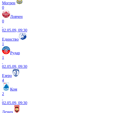
Могрен
0
Ловчен
0
02.05.09, 09:30
Единство
1
Рудар
1
02.05.09, 09:30
Езеро
4
Ком
2
02.05.09, 09:30
Дечич