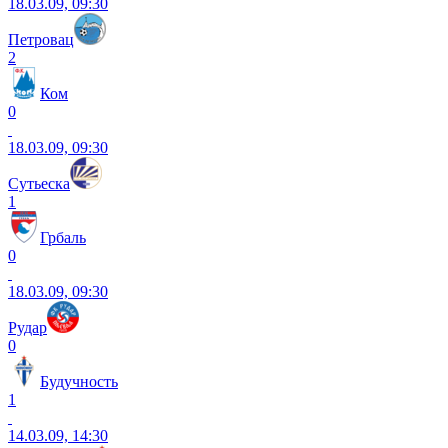
18.03.09, 09:30
Петровац
2
Ком
0
18.03.09, 09:30
Сутьеска
1
Грбаль
0
18.03.09, 09:30
Рудар
0
Будучность
1
14.03.09, 14:30