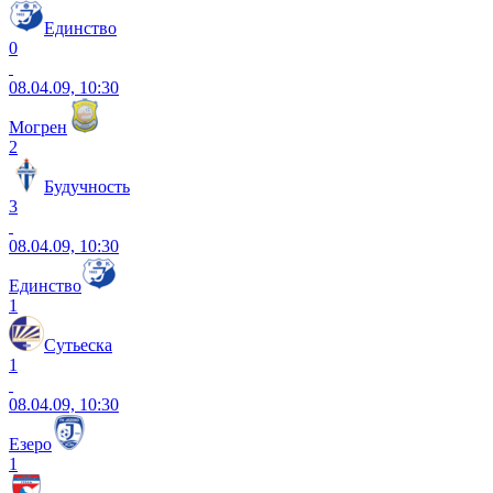
Единство
0
08.04.09, 10:30
Могрен
2
Будучность
3
08.04.09, 10:30
Единство
1
Сутьеска
1
08.04.09, 10:30
Езеро
1