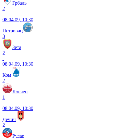
Грбаль
2
08.04.09, 10:30
Петровац
3
Зета
2
08.04.09, 10:30
Ком
2
Ловчен
1
08.04.09, 10:30
Дечич
2
Рудар