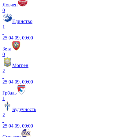
Ловчен
0
Единство
1
25.04.09, 09:00
Зета
0
Могрен
2
25.04.09, 09:00
Грбаль
1
Будучность
2
25.04.09, 09:00
Сутьеска