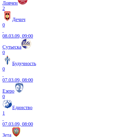
Ловчен
2
Дечич
0
08.03.09, 09:00
Сутьеска
0
Будучность
0
07.03.09, 08:00
Езеро
0
Единство
1
07.03.09, 08:00
Зета