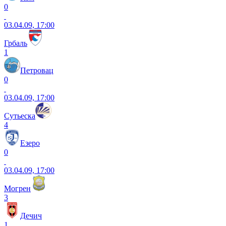
0
03.04.09, 17:00
Грбаль
1
Петровац
0
03.04.09, 17:00
Сутьеска
4
Езеро
0
03.04.09, 17:00
Могрен
3
Дечич
1