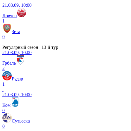
21.03.09, 10:00
Ловчен
1
Зета
0
Регулярный сезон | 13-й тур
21.03.09, 10:00
Грбаль
2
Рудар
1
21.03.09, 10:00
Ком
0
Сутьеска
0