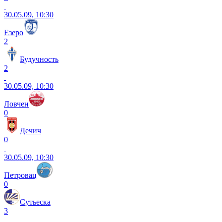
30.05.09, 10:30
Езеро
2
Будучность
2
30.05.09, 10:30
Ловчен
0
Дечич
0
30.05.09, 10:30
Петровац
0
Сутьеска
3