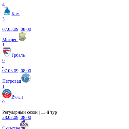
2
Ком
3
07.03.09, 08:00
Могрен
1
Грбаль
0
07.03.09, 08:00
Петровац
1
Рудар
0
Регулярный сезон | 11-й тур
28.02.09, 08:00
Сутьеска