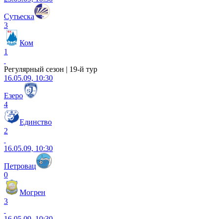
Сутьеска
3
Ком
1
Регулярный сезон | 19-й тур
16.05.09, 10:30
Езеро
4
Единство
2
16.05.09, 10:30
Петровац
0
Могрен
3
16.05.09, 10:30