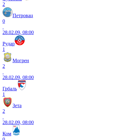
2
Петровац
0
28.02.09, 08:00
Рудар
1
Могрен
2
28.02.09, 08:00
Грбаль
1
Зета
2
28.02.09, 08:00
Ком
0