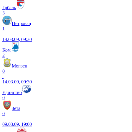
Грбаль
3
Петровац
1
14.03.09, 09:30
Ком
2
Могрен
0
14.03.09, 09:30
Единство
0
Зета
0
09.03.09, 19:00