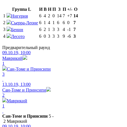
Группа L
И
В
Н
П
З
П
+/-
О
1
6
4
2
0
14
7
+7
14
Нигерия
2
6
1
4
1
6
6
0
7
Сьерра-Леоне
3
6
2
1
3
3
4
-1
7
Бенин
4
6
0
3
3
3
9
-6
3
Лесото
Предварительный раунд
09.10.19, 10:00
Маврикий
1
Сан-Томе и Принсипи
3
13.10.19, 13:00
Сан-Томе и Принсипи
2
Маврикий
1
Сан-Томе и Принсипи
5 -
2 Маврикий
09.10.19, 10:00