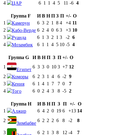
4
6
1
1
4
5
11
-6
4
ЦАР
Группа F
И
В
Н
П
З
П
+/-
О
1
6
3
2
1
8
4
+4
11
Камерун
2
6
2
4
0
6
3
+3
10
Кабо-Верде
3
6
1
3
2
1
3
-2
6
Руанда
4
6
1
1
4
5
10
-5
4
Мозамбик
Группа G
И
В
Н
П
З
П
+/-
О
1
6
3
3
0
10
3
+7
12
Египет
2
6
2
3
1
4
6
-2
9
Коморы
3
6
1
4
1
7
7
0
7
Кения
4
6
0
2
4
3
8
-5
2
Того
Группа H
И
В
Н
П
З
П
+/-
О
1
6
4
2
0
19
6
+13
14
Алжир
2
6
2
2
2
6
8
-2
8
Зимбабве
3
6
2
1
3
8
12
-4
7