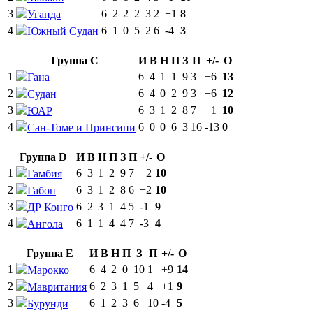
3
6
2
2
2
3
2
+1
8
Уганда
4
6
1
0
5
2
6
-4
3
Южный Судан
Группа C
И
В
Н
П
З
П
+/-
О
1
6
4
1
1
9
3
+6
13
Гана
2
6
4
0
2
9
3
+6
12
Судан
3
6
3
1
2
8
7
+1
10
ЮАР
4
6
0
0
6
3
16
-13
0
Сан-Томе и Принсипи
Группа D
И
В
Н
П
З
П
+/-
О
1
6
3
1
2
9
7
+2
10
Гамбия
2
6
3
1
2
8
6
+2
10
Габон
3
6
2
3
1
4
5
-1
9
ДР Конго
4
6
1
1
4
4
7
-3
4
Ангола
Группа E
И
В
Н
П
З
П
+/-
О
1
6
4
2
0
10
1
+9
14
Марокко
2
6
2
3
1
5
4
+1
9
Мавритания
3
6
1
2
3
6
10
-4
5
Бурунди