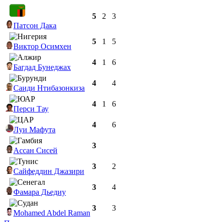
5
2
3
Патсон Дака
5
1
5
Виктор Осимхен
4
1
6
Багдад Бунеджах
4
4
Саиди Нтибазонкиза
4
1
6
Перси Тау
4
6
Луи Мафута
3
Ассан Сисей
3
2
Сайфеддин Джазири
3
4
Фамара Дьедиу
3
3
Mohamed Abdel Raman