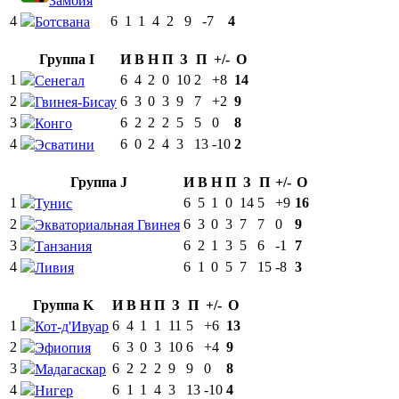
Замбия
4
6
1
1
4
2
9
-7
4
Ботсвана
Группа I
И
В
Н
П
З
П
+/-
О
1
6
4
2
0
10
2
+8
14
Сенегал
2
6
3
0
3
9
7
+2
9
Гвинея-Бисау
3
6
2
2
2
5
5
0
8
Конго
4
6
0
2
4
3
13
-10
2
Эсватини
Группа J
И
В
Н
П
З
П
+/-
О
1
6
5
1
0
14
5
+9
16
Тунис
2
6
3
0
3
7
7
0
9
Экваториальная Гвинея
3
6
2
1
3
5
6
-1
7
Танзания
4
6
1
0
5
7
15
-8
3
Ливия
Группа K
И
В
Н
П
З
П
+/-
О
1
6
4
1
1
11
5
+6
13
Кот-д'Ивуар
2
6
3
0
3
10
6
+4
9
Эфиопия
3
6
2
2
2
9
9
0
8
Мадагаскар
4
6
1
1
4
3
13
-10
4
Нигер