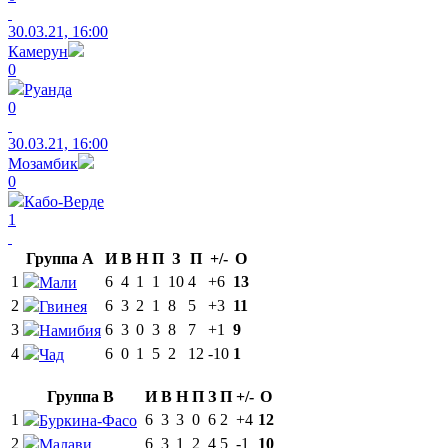
30.03.21, 16:00
Камерун
0
Руанда
0
30.03.21, 16:00
Мозамбик
0
Кабо-Верде
1
Группа A
И
В
Н
П
З
П
+/-
О
1
6
4
1
1
10
4
+6
13
Мали
2
6
3
2
1
8
5
+3
11
Гвинея
3
6
3
0
3
8
7
+1
9
Намибия
4
6
0
1
5
2
12
-10
1
Чад
Группа B
И
В
Н
П
З
П
+/-
О
1
6
3
3
0
6
2
+4
12
Буркина-Фасо
2
6
3
1
2
4
5
-1
10
Малави