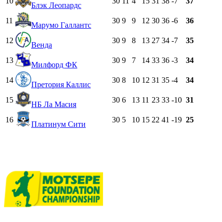
10
30
11
4
15
31
38
-7
37
Блэк Леопардс
11
30
9
9
12
30
36
-6
36
Марумо Галлантс
12
30
9
8
13
27
34
-7
35
Венда
13
30
9
7
14
33
36
-3
34
Милфорд ФК
14
30
8
10
12
31
35
-4
34
Претория Каллис
15
30
6
13
11
23
33
-10
31
НБ Ла Масия
16
30
5
10
15
22
41
-19
25
Платинум Сити