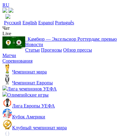
RU
Русский
English
Espanol
Português
Чат
Live
Камбюр — Эксельсиор Роттердам: превью
Новости
Статьи
Прогнозы
Обзор прессы
Матчи
Соревнования
Чемпионат мира
Чемпионат Европы
Лига чемпионов УЕФА
Олимпийские игры
Лига Европы УЕФА
Кубок Америки
Клубный чемпионат мира