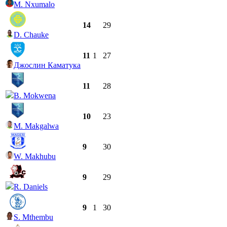
M. Nxumalo
14
29
D. Chauke
11
1
27
Джослин Каматука
11
28
B. Mokwena
10
23
M. Makgalwa
9
30
W. Makhubu
9
29
R. Daniels
9
1
30
S. Mthembu