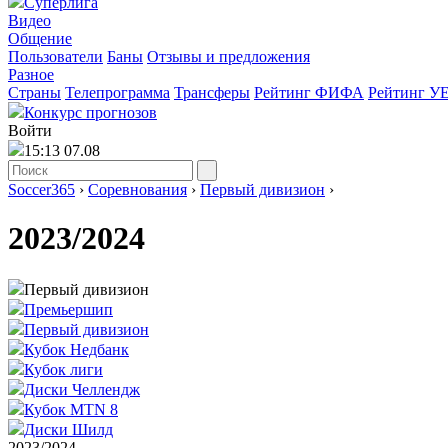
Суперлига
Видео
Общение
Пользователи
Баны
Отзывы и предложения
Разное
Страны
Телепрограмма
Трансферы
Рейтинг ФИФА
Рейтинг У
Конкурс прогнозов
Войти
15:13 07.08
Soccer365
›
Соревнования
›
Первый дивизион
›
2023/2024
Первый дивизион
Премьершип
Первый дивизион
Кубок Недбанк
Кубок лиги
Диски Челлендж
Кубок MTN 8
Диски Шилд
2023/2024