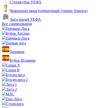
Суперкубок УЕФА
Чемпионат мира (отборочный турнир, Европа)
Лига наций УЕФА
Все соревнования
Премьер-Лига
Кубок Англии
Премьер-Лига
Первая лига
Примера
Кубок Испании
Серия А
Серия B
Бундеслига
Бундеслига 2
Лига 1
Лига 2
МЛС
Про-Лига
Суперлига