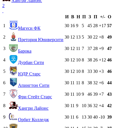
Хангри Лайонс
2
И
В
Н
П
З
П
+/-
О
1
30
16
9
5
45
28
+17
57
Магеси ФК
2
30
12
13
5
30
22
+8
49
Претория Юниверсити
3
30
12
11
7
37
28
+9
47
Барока
4
30
12
10
8
38
26
+12
46
Дурбан Сити
5
30
12
10
8
33
30
+3
46
ЮДР Старс
6
30
11
11
8
38
32
+6
44
Апингтон Сити
7
30
11
10
9
46
39
+7
43
Фри Стейт Старс
8
30
11
9
10
36
32
+4
42
Хангри Лайонс
9
30
11
6
13
30
40
-10
39
Орбит Колледж