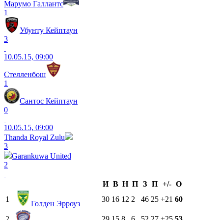
Марумо Галлантс
1
Убунту Кейптаун
3
10.05.15, 09:00
Стелленбош
1
Сантос Кейптаун
0
10.05.15, 09:00
Thanda Royal Zulu
3
Garankuwa United
2
И
В
Н
П
З
П
+/-
О
1
30
16
12
2
46
25
+21
60
Голден Эрроуз
2
29
15
8
6
52
27
+25
53