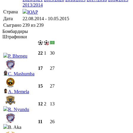
2013/2014
Страна
ЮАР
Дата
22.08.2014 - 10.05.2015
Сыграно
239 из 239
Бомбардиры
Штрафники
22
1
30
P. Bhengu
17
27
C. Mashumba
15
27
A. Memela
12
2
13
R. Nyundu
11
26
B. Aka