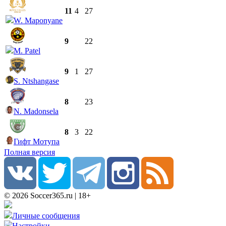
11
4
27
W. Maponyane
9
22
M. Patel
9
1
27
S. Ntshangase
8
23
N. Madonsela
8
3
22
Гифт Мотупа
Полная версия
© 2026 Soccer365.ru | 18+
Личные сообщения
Настройки