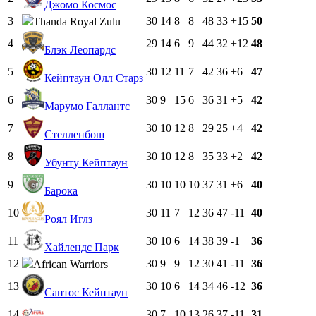
Джомо Космос
3
30
14
8
8
48
33
+15
50
Thanda Royal Zulu
4
29
14
6
9
44
32
+12
48
Блэк Леопардс
5
30
12
11
7
42
36
+6
47
Кейптаун Олл Старз
6
30
9
15
6
36
31
+5
42
Марумо Галлантс
7
30
10
12
8
29
25
+4
42
Стелленбош
8
30
10
12
8
35
33
+2
42
Убунту Кейптаун
9
30
10
10
10
37
31
+6
40
Барока
10
30
11
7
12
36
47
-11
40
Роял Иглз
11
30
10
6
14
38
39
-1
36
Хайлендс Парк
12
30
9
9
12
30
41
-11
36
African Warriors
13
30
10
6
14
34
46
-12
36
Сантос Кейптаун
14
30
7
10
13
26
37
-11
31