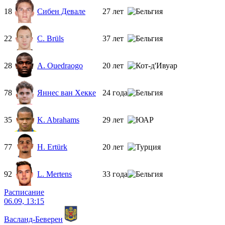
18
Сибен Девале
27 лет
22
C. Brüls
37 лет
28
A. Ouedraogo
20 лет
78
Яннес ван Хекке
24 года
35
K. Abrahams
29 лет
77
H. Ertürk
20 лет
92
L. Mertens
33 года
Расписание
06.09, 13:15
Васланд-Беверен