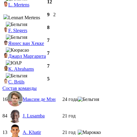
12
L. Mertens
9
2
Lennart Mertens
8
F. Slegers
7
Яннес ван Хекке
7
Джарл Маргарита
7
K. Abrahams
5
C. Brüls
Состав команды
16
Максим де Мэн
24 года
84
J. Lusamba
21 год
13
A. Khatir
21 год