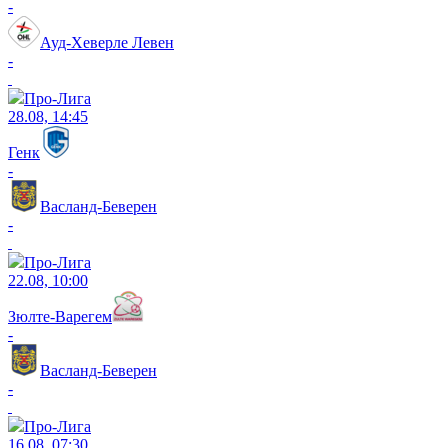
-
Ауд-Хеверле Левен
-
Про-Лига
28.08, 14:45
Генк
-
Васланд-Беверен
-
Про-Лига
22.08, 10:00
Зюлте-Варегем
-
Васланд-Беверен
-
Про-Лига
16.08, 07:30