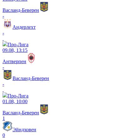
Васланд-Беверен
-
Андерлехт
-
Про-Лига
09.08, 13:15
Антверпен
-
Васланд-Беверен
-
Про-Лига
01.08, 10:00
Васланд-Беверен
1
Эйндховен
0