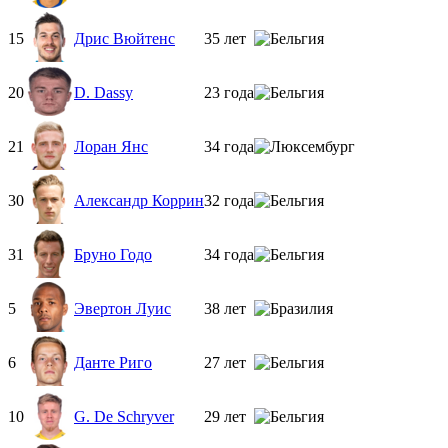
15
Дрис Вюйтенс
35 лет
20
D. Dassy
23 года
21
Лоран Янс
34 года
30
Александр Коррин
32 года
31
Бруно Годо
34 года
5
Эвертон Луис
38 лет
6
Данте Риго
27 лет
10
G. De Schryver
29 лет