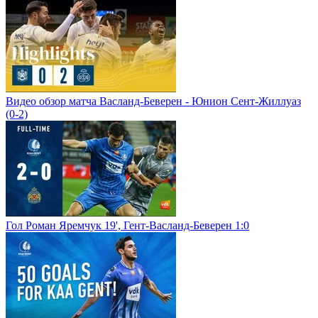
Видео обзор матча Васланд-Беверен - Юнион Сент-Жиллуаз
(0-2)
Гол Роман Яремчук 19', Гент-Васланд-Беверен 1:0