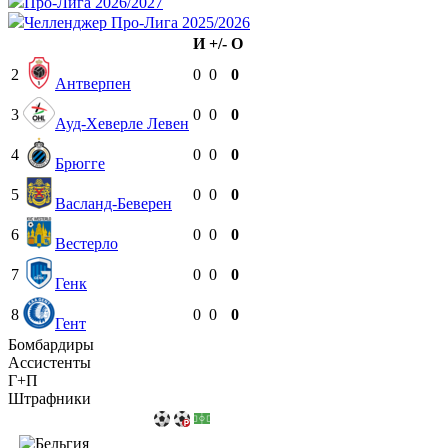
Про-Лига 2026/2027
Челленджер Про-Лига 2025/2026
И
+/-
О
2
0
0
0
Антверпен
3
0
0
0
Ауд-Хеверле Левен
4
0
0
0
Брюгге
5
0
0
0
Васланд-Беверен
6
0
0
0
Вестерло
7
0
0
0
Генк
8
0
0
0
Гент
Бомбардиры
Ассистенты
Г+П
Штрафники