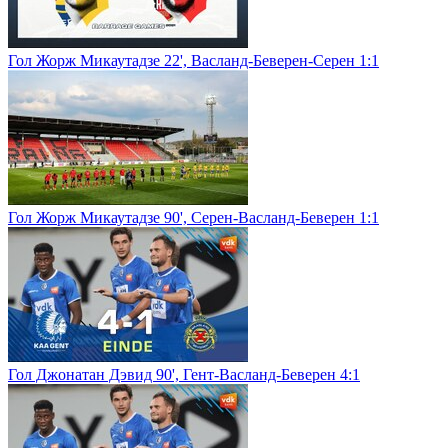
Гол Жорж Микаутадзе 22', Васланд-Беверен-Серен 1:1
Гол Жорж Микаутадзе 90', Серен-Васланд-Беверен 1:1
Гол Джонатан Дэвид 90', Гент-Васланд-Беверен 4:1