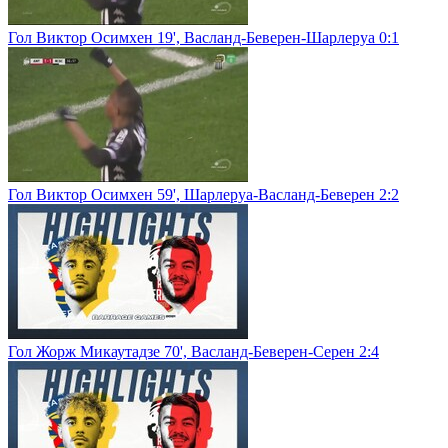
Гол Виктор Осимхен 19', Васланд-Беверен-Шарлеруа 0:1
Гол Виктор Осимхен 59', Шарлеруа-Васланд-Беверен 2:2
Гол Жорж Микаутадзе 70', Васланд-Беверен-Серен 2:4