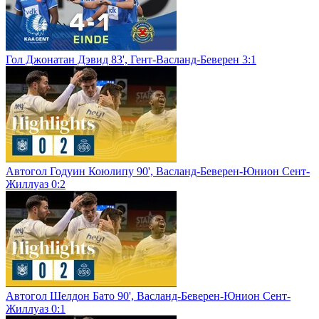
Гол Джонатан Дэвид 83', Гент-Васланд-Беверен 3:1
Автогол Годуин Коюлипу 90', Васланд-Беверен-Юнион Сент-
Жиллуаз 0:2
Автогол Шелдон Бато 90', Васланд-Беверен-Юнион Сент-
Жиллуаз 0:1