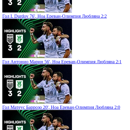
Гол I. Durdov 76', Ноа Ереван-Олимпия Любляна 2:2
Гол Антонио Марин 56', Ноа Ереван-Олимпия Любляна 2:1
Гол Матеус Баррозо 20', Ноа Ереван-Олимпия Любляна 2:0