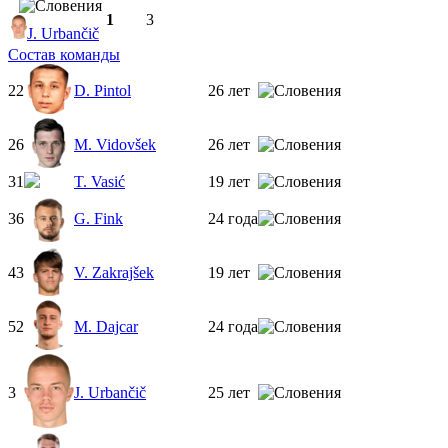
1
3
J. Urbančič
Состав команды
22
D. Pintol
26 лет
26
M. Vidovšek
26 лет
31
T. Vasić
19 лет
36
G. Fink
24 года
43
V. Zakrajšek
19 лет
52
M. Dajcar
24 года
3
J. Urbančič
25 лет