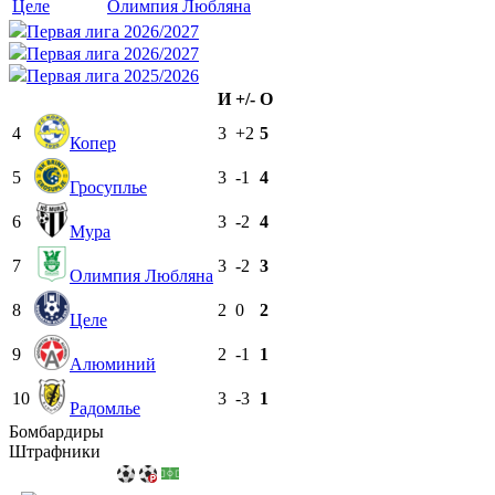
Целе
Олимпия Любляна
Первая лига 2026/2027
Первая лига 2026/2027
Первая лига 2025/2026
И
+/-
О
4
3
+2
5
Копер
5
3
-1
4
Гросуплье
6
3
-2
4
Мура
7
3
-2
3
Олимпия Любляна
8
2
0
2
Целе
9
2
-1
1
Алюминий
10
3
-3
1
Радомлье
Бомбардиры
Штрафники