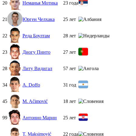
20
Неманья Мотика
23 года
21
Юрген Челхака
25 лет
22
Реда Боултам
28 лет
23
Диогу Пинто
27 лет
28
Литу Видигал
57 лет
34
A. Doffo
31 год
45
M. Aćimović
18 лет
99
Антонио Марин
25 лет
T. Maksimović
22 года