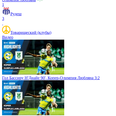
1
Рудеш
3
Товарищеский (клубы)
Видео
Гол Бассиру Н'Диайе 90', Копер-Олимпия Любляна 3:2