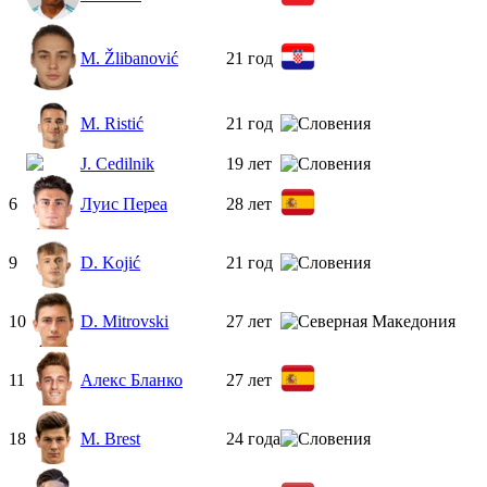
M. Žlibanović
21 год
M. Ristić
21 год
J. Cedilnik
19 лет
6
Луис Переа
28 лет
9
D. Kojić
21 год
10
D. Mitrovski
27 лет
11
Алекс Бланко
27 лет
18
M. Brest
24 года