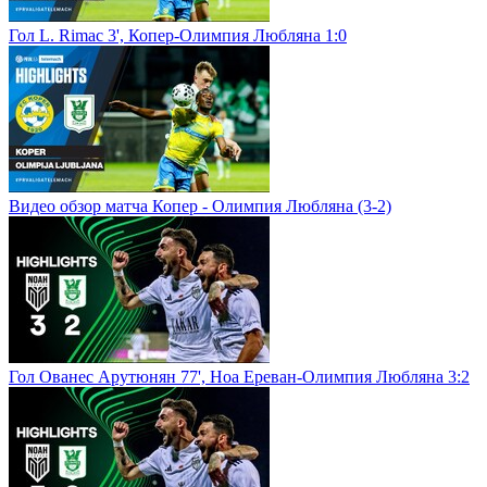
Гол L. Rimac 3', Копер-Олимпия Любляна 1:0
Видео обзор матча Копер - Олимпия Любляна (3-2)
Гол Ованес Арутюнян 77', Ноа Ереван-Олимпия Любляна 3:2