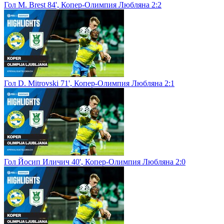
Гол M. Brest 84', Копер-Олимпия Любляна 2:2
Гол D. Mitrovski 71', Копер-Олимпия Любляна 2:1
Гол Йосип Иличич 40', Копер-Олимпия Любляна 2:0