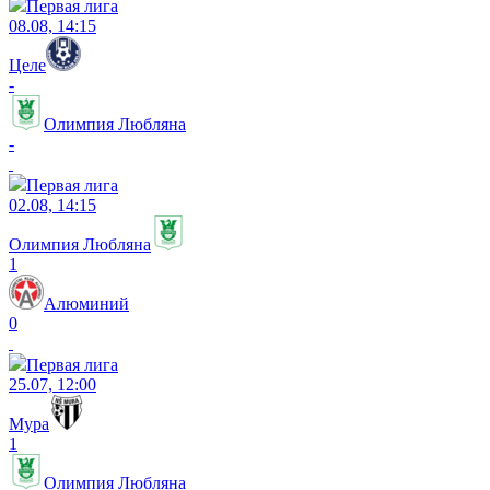
Первая лига
08.08, 14:15
Целе
-
Олимпия Любляна
-
Первая лига
02.08, 14:15
Олимпия Любляна
1
Алюминий
0
Первая лига
25.07, 12:00
Мура
1
Олимпия Любляна