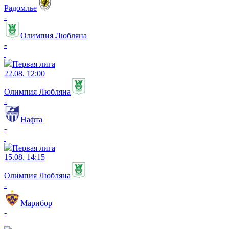
Радомлье
-
Олимпия Любляна
-
Первая лига
22.08, 12:00
Олимпия Любляна
-
Нафта
-
Первая лига
15.08, 14:15
Олимпия Любляна
-
Марибор
-