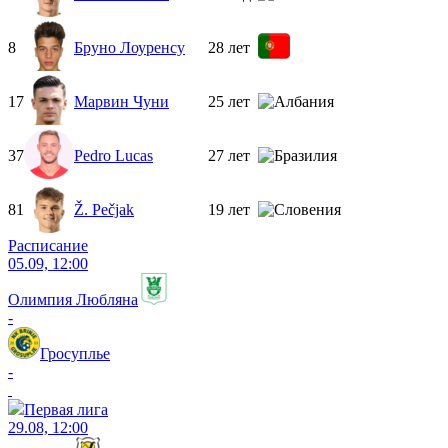
8
Бруно Лоуренсу
28 лет
17
Марвин Чуни
25 лет
37
Pedro Lucas
27 лет
81
Ž. Pečjak
19 лет
Расписание
05.09, 12:00
Олимпия Любляна
-
Гросуплье
-
Первая лига
29.08, 12:00