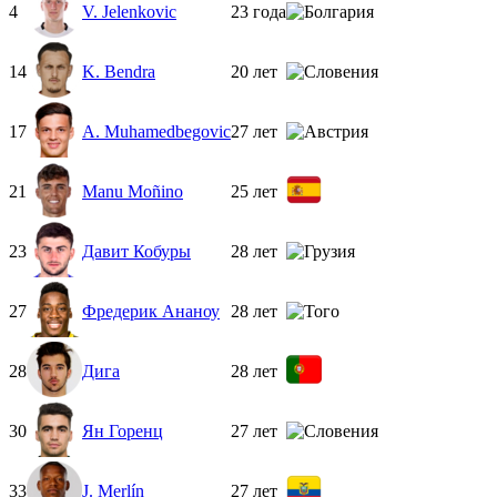
4
V. Jelenkovic
23 года
14
K. Bendra
20 лет
17
A. Muhamedbegovic
27 лет
21
Manu Moñino
25 лет
23
Давит Кобуры
28 лет
27
Фредерик Ананоу
28 лет
28
Дига
28 лет
30
Ян Горенц
27 лет
33
J. Merlín
27 лет