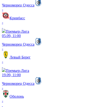
Черноморец Одесса
-
Кривбасс
-
Премьер-Лига
05.09, 11:00
Черноморец Одесса
-
Левый Берег
-
Премьер-Лига
19.09, 11:00
Черноморец Одесса
-
Оболонь
-