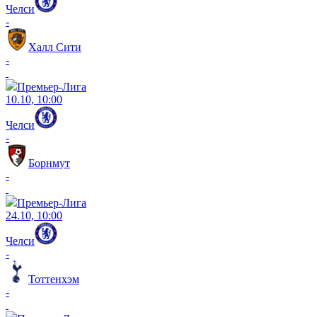
Челси
-
Халл Сити
-
Премьер-Лига
10.10, 10:00
Челси
-
Борнмут
-
Премьер-Лига
24.10, 10:00
Челси
-
Тоттенхэм
-