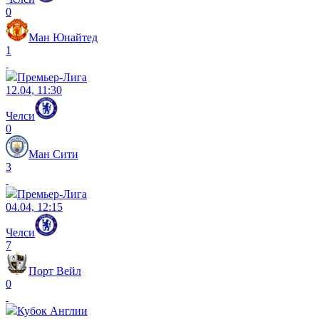
0
Ман Юнайтед
1
Премьер-Лига
12.04, 11:30
Челси
0
Ман Сити
3
Премьер-Лига
04.04, 12:15
Челси
7
Порт Вейл
0
Кубок Англии