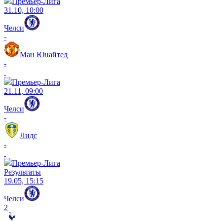
Премьер-Лига
31.10, 10:00
Челси
-
Ман Юнайтед
-
Премьер-Лига
21.11, 09:00
Челси
-
Лидс
-
Премьер-Лига
Результаты
19.05, 15:15
Челси
2