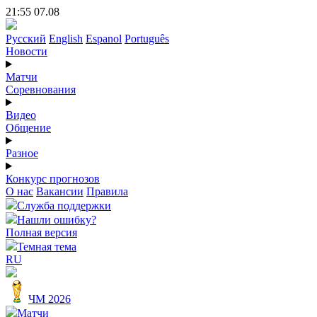
21:55 07.08
Русский
English
Espanol
Português
Новости
Матчи
Соревнования
Видео
Общение
Разное
Конкурс прогнозов
О нас
Вакансии
Правила
Служба поддержки
Нашли ошибку?
Полная версия
Темная тема
RU
ЧМ 2026
Матчи