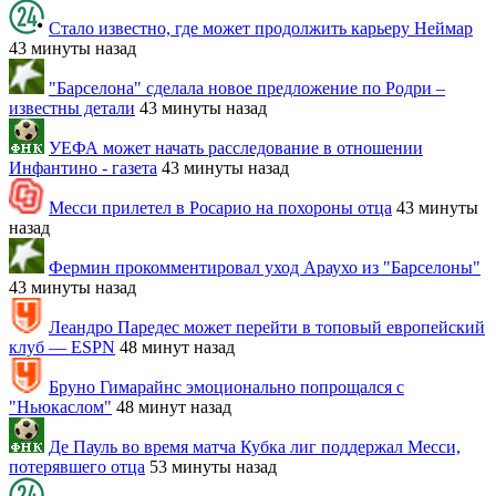
Стало известно, где может продолжить карьеру Неймар
43 минуты назад
"Барселона" сделала новое предложение по Родри –
известны детали
43 минуты назад
УЕФА может начать расследование в отношении
Инфантино - газета
43 минуты назад
Месси прилетел в Росарио на похороны отца
43 минуты
назад
Фермин прокомментировал уход Араухо из "Барселоны"
43 минуты назад
Леандро Паредес может перейти в топовый европейский
клуб — ESPN
48 минут назад
Бруно Гимарайнс эмоционально попрощался с
"Ньюкаслом"
48 минут назад
Де Пауль во время матча Кубка лиг поддержал Месси,
потерявшего отца
53 минуты назад