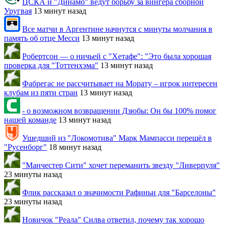
ЦСКА и "Динамо" ведут борьбу за вингера сборной
Уругвая
13 минут назад
Все матчи в Аргентине начнутся с минуты молчания в
память об отце Месси
13 минут назад
Робертсон — о ничьей с "Хетафе": "Это была хорошая
проверка для "Тоттенхэма"
13 минут назад
Фабрегас не рассчитывает на Морату – игрок интересен
клубам из пяти стран
13 минут назад
- о возможном возвращении Дзюбы: Он бы 100% помог
нашей команде
13 минут назад
Ушедший из "Локомотива" Марк Мампасси перешёл в
"Русенборг"
18 минут назад
"Манчестер Сити" хочет переманить звезду "Ливерпуля"
23 минуты назад
Флик рассказал о значимости Рафиньи для "Барселоны"
23 минуты назад
Новичок "Реала" Силва ответил, почему так хорошо