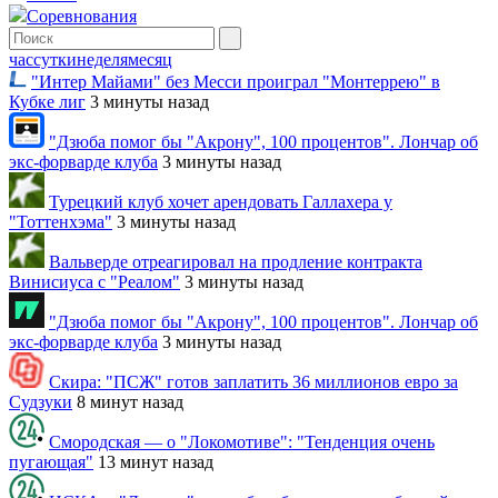
Соревнования
час
сутки
неделя
месяц
"Интер Майами" без Месси проиграл "Монтеррею" в
Кубке лиг
3 минуты назад
"Дзюба помог бы "Акрону", 100 процентов". Лончар об
экс-форварде клуба
3 минуты назад
Турецкий клуб хочет арендовать Галлахера у
"Тоттенхэма"
3 минуты назад
Вальверде отреагировал на продление контракта
Винисиуса с "Реалом"
3 минуты назад
"Дзюба помог бы "Акрону", 100 процентов". Лончар об
экс-форварде клуба
3 минуты назад
Скира: "ПСЖ" готов заплатить 36 миллионов евро за
Судзуки
8 минут назад
Смородская — о "Локомотиве": "Тенденция очень
пугающая"
13 минут назад