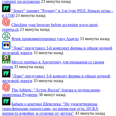
говорит по-испански
23 минуты назад
"Зенит" примет "Родину" в 3-м туре РПЛ. Начало игры –
в 17:00
23 минуты назад
Checking your browser before accessing www.sport-
express.ru
23 минуты назад
Флик прокомментировал уход Араухо
33 минуты назад
"Локо" представил 3-й комплект формы в образе ночной
железной дороги
33 минуты назад
Месси прибыл в Аргентину для прощания со своим
отцом
33 минуты назад
"Локо" представил 3-й комплет формы в образе ночной
железной дороги
33 минуты назад
The Athletic: "Астон Вилла" близка к подписанию
защитника Руджери
38 минут назад
Бабаев о критике Шевелева: "Не удовлетворены
трансферными процессами, но время еще есть. ЦСКА
непросто вдвойне, в отличие от других"
43 минуты назад