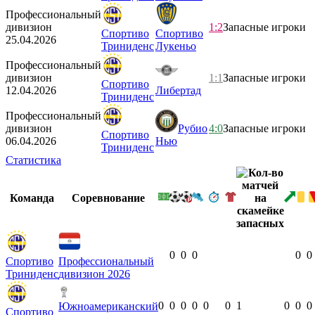
Профессиональный
дивизион
1:2
Запасные игроки
Спортиво
Спортиво
25.04.2026
Триниденс
Лукеньо
Профессиональный
дивизион
1:1
Запасные игроки
Спортиво
12.04.2026
Либертад
Триниденс
Профессиональный
дивизион
Рубио
4:0
Запасные игроки
Спортиво
06.04.2026
Нью
Триниденс
Статистика
Команда
Соревнование
0
0
0
0
0
Спортиво
Профессиональный
Триниденс
дивизион 2026
0
0
0
0
0
0
1
0
0
0
Южноамериканский
Спортиво