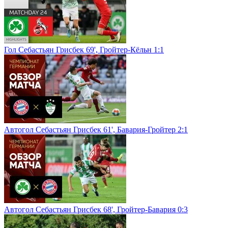
Гол Себастьян Грисбек 69', Гройтер-Кёльн 1:1
Автогол Себастьян Грисбек 61', Бавария-Гройтер 2:1
Автогол Себастьян Грисбек 68', Гройтер-Бавария 0:3