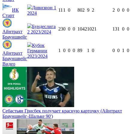
Дивизион 1
ИК
11
1
0
802
9
2
2
0
0
0
2024
Старт
Бундеслига
23
0
0
0
1042
10
21
13
1
0
0
Айнтрахт
2 2023/2024
Брауншвейг
Кубок
1
0
0
0
89
1
0
0
0
1
0
Германии
Айнтрахт
2023/2024
Брауншвейг
Видео
Себастьян Грисбек получает красную карточку (Айнтрахт
Брауншвейг-Шальке 90')