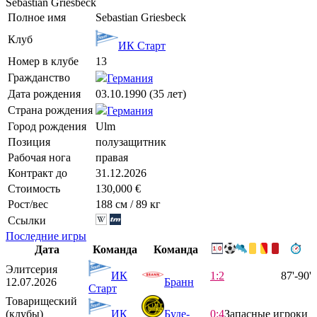
Sebastian Griesbeck
Полное имя
Sebastian Griesbeck
Клуб
ИК Старт
Номер в клубе
13
Гражданство
Германия
Дата рождения
03.10.1990 (35 лет)
Страна рождения
Германия
Город рождения
Ulm
Позиция
полузащитник
Рабочая нога
правая
Контракт до
31.12.2026
Стоимость
130,000 €
Рост/вес
188 см / 89 кг
Ссылки
Последние игры
Дата
Команда
Команда
Элитсерия
ИК
1:2
87'-90'
12.07.2026
Бранн
Старт
Товарищеский
(клубы)
ИК
Буде-
0:4
Запасные игроки