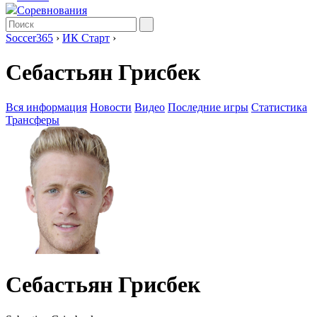
Соревнования
Soccer365
›
ИК Старт
›
Себастьян Грисбек
Вся информация
Новости
Видео
Последние игры
Статистика
Трансферы
Себастьян Грисбек