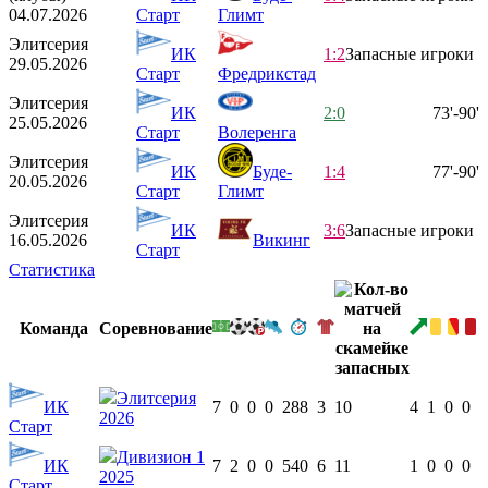
04.07.2026
Старт
Глимт
Элитсерия
ИК
1:2
Запасные игроки
29.05.2026
Старт
Фредрикстад
Элитсерия
ИК
2:0
73'-90'
25.05.2026
Старт
Волеренга
Элитсерия
ИК
Буде-
1:4
77'-90'
20.05.2026
Старт
Глимт
Элитсерия
ИК
3:6
Запасные игроки
16.05.2026
Викинг
Старт
Статистика
Команда
Соревнование
Элитсерия
ИК
7
0
0
0
288
3
10
4
1
0
0
2026
Старт
Дивизион 1
ИК
7
2
0
0
540
6
11
1
0
0
0
2025
Старт