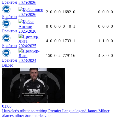
Брайтон
2025/2026
Кубок лиги
2
0
0
0
168
2
0
0
0
0
0
2025/2026
Брайтон
Кубок
0
0
0
0
0
0
1
0
0
0
0
Англии
Брайтон
2025/2026
Премьер-
4
0
0
0
173
3
1
1
1
0
0
Лига
Брайтон
2024/2025
Премьер-
15
0
0
2
779
11
6
4
3
0
0
Лига
Брайтон
2023/2024
Видео
01:08
Hurzeler's tribute to retiring Premier League legend James Milner
#jamesmilner #premierleague