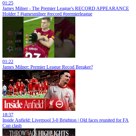
01:25
James Milner - The Premier League's RECORD APPEARANCE
Holder ? #jamesmilner #record #premierleague
01:22
James Milner: Premier League Recod Breaker?
18:37
Inside Anfield: Liverpool 3-0 Brighton | Old faces reunited for FA
Cup clash