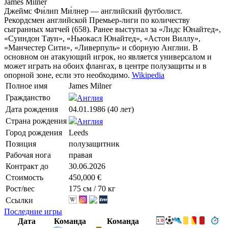
James Milner
Джеймс Фи́лип Ми́лнер — английский футболист.
Рекордсмен английской Премьер-лиги по количеству
сыгранных матчей (658). Ранее выступал за «Лидс Юнайтед»,
«Суиндон Таун», «Ньюкасл Юнайтед», «Астон Виллу»,
«Манчестер Сити», «Ливерпуль» и сборную Англии. В
основном он атакующий игрок, но является универсалом и
может играть на обоих флангах, в центре полузащиты и в
опорной зоне, если это необходимо.
Wikipedia
Полное имя
James Milner
Гражданство
Англия
Дата рождения
04.01.1986 (40 лет)
Страна рождения
Англия
Город рождения
Leeds
Позиция
полузащитник
Рабочая нога
правая
Контракт до
30.06.2026
Стоимость
450,000 €
Рост/вес
175 см / 70 кг
Ссылки
Последние игры
Дата
Команда
Команда