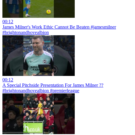
00:12
James Milner's Work Ethic Cannot Be Beaten #jamesmilner
#brightonandhovealbion
00:12
A Special Pitchside Presentation For James Milner ??
#brightonandhovealbion #premierleague