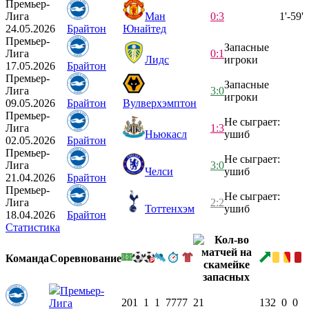
Премьер-
Лига
Ман
0:3
1'-59'
24.05.2026
Брайтон
Юнайтед
Премьер-
Запасные
Лига
0:1
Лидс
игроки
17.05.2026
Брайтон
Премьер-
Запасные
Лига
3:0
игроки
09.05.2026
Брайтон
Вулверхэмптон
Премьер-
Не сыграет:
Лига
1:3
Ньюкасл
ушиб
02.05.2026
Брайтон
Премьер-
Не сыграет:
Лига
3:0
Челси
ушиб
21.04.2026
Брайтон
Премьер-
Не сыграет:
Лига
2:2
Тоттенхэм
ушиб
18.04.2026
Брайтон
Статистика
Команда
Соревнование
Премьер-
20
1
1
1
777
7
21
13
2
0
0
Лига