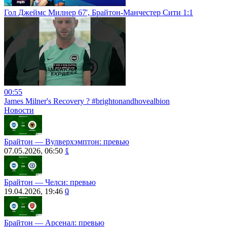
Гол Джеймс Милнер 67', Брайтон-Манчестер Сити 1:1
00:55
James Milner's Recovery ? #brightonandhovealbion
Новости
Брайтон ― Вулверхэмптон: превью
07.05.2026, 06:50
1
Брайтон — Челси: превью
19.04.2026, 19:46
0
Брайтон ― Арсенал: превью