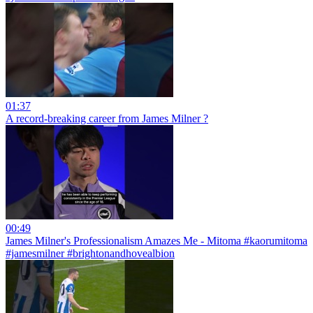
01:37
A record-breaking career from James Milner ?
00:49
James Milner's Professionalism Amazes Me - Mitoma #kaorumitoma
#jamesmilner #brightonandhovealbion