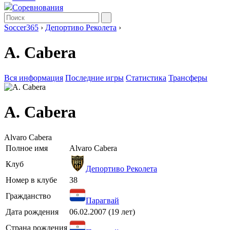
Соревнования
Soccer365
›
Депортиво Реколета
›
A. Cabera
Вся информация
Последние игры
Статистика
Трансферы
A. Cabera
Alvaro Cabera
Полное имя
Alvaro Cabera
Клуб
Депортиво Реколета
Номер в клубе
38
Гражданство
Парагвай
Дата рождения
06.02.2007 (19 лет)
Страна рождения