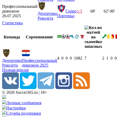
Профессиональный
дивизион
Серро
1:3
68'
62'-90'
Депортиво
26.07.2025
Портеньо
Реколета
Статистика
Команда
Соревнование
4
0
0
0
108
2
7
2
1
0
0
Депортиво
Профессиональный
Реколета
дивизион 2025
Полная версия
© 2026 Soccer365.ru | 18+
Личные сообщения
Настройки
Служба поддержки