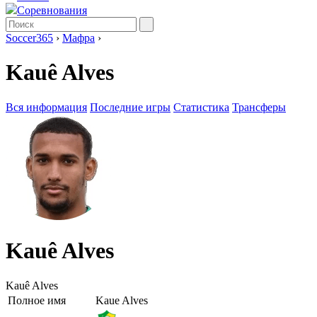
Соревнования
Soccer365
›
Мафра
›
Kauê Alves
Вся информация
Последние игры
Статистика
Трансферы
Kauê Alves
Kauê Alves
Полное имя
Kaue Alves