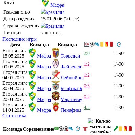
Клуб
Мафра
Гражданство
Бразилия
Дата рождения
15.01.2006 (20 лет)
Страна рождения
Бразилия
Позиция
защитник
Последние игры
Дата
Команда
Команда
Вторая лига
2:0
1'-90'
15.05.2025
Мафра
Торренси
Вторая лига
1:2
1'-90'
09.05.2025
Мафра
Фейренси
Вторая лига
1:2
1'-90'
04.05.2025
Мафра
Лейшойнш
Вторая лига
0:5
1'-90'
30.04.2025
Мафра
Бенфика Б
Вторая лига
0:2
1'-90'
20.04.2025
Мафра
Маритиму
Вторая лига
4:2
1'-90'
14.04.2025
Мафра
Пенафиел
Статистика
Команда
Соревнование