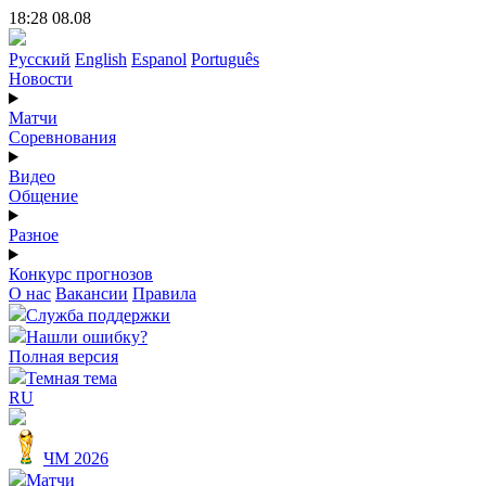
18:28 08.08
Русский
English
Espanol
Português
Новости
Матчи
Соревнования
Видео
Общение
Разное
Конкурс прогнозов
О нас
Вакансии
Правила
Служба поддержки
Нашли ошибку?
Полная версия
Темная тема
RU
ЧМ 2026
Матчи