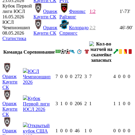
23.05.2026
Каунти СК
Рутс
Кубок Первой
лиги ЮСЛ
Оранж
Финикс
1:2
1'-73'
16.05.2026
Каунти СК
Райзинг
ЮСЛ
Чемпионшип
Оранж
Колорадо
2:2
46'-90'
08.05.2026
Каунти СК
Спрингс
Статистика
Команда
Соревнование
ЮСЛ
Оранж
7
0
0
0
272
3
7
4
0
0
0
Чемпионшип
Каунти
2026
СК
Кубок
Оранж
3
1
0
0
206
2
1
1
1
0
0
Первой лиги
Каунти
ЮСЛ 2026
СК
Открытый
Оранж
1
0
0
0
46
1
0
0
0
0
0
кубок США