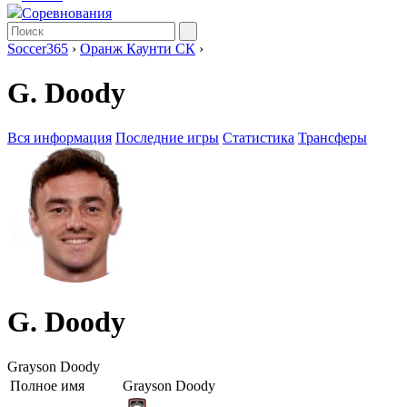
Соревнования
Soccer365
›
Оранж Каунти СК
›
G. Doody
Вся информация
Последние игры
Статистика
Трансферы
G. Doody
Grayson Doody
Полное имя
Grayson Doody