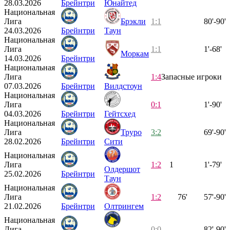
28.03.2026
Брейнтри
Юнайтед
Национальная
Лига
Брэкли
1:1
80'-90'
24.03.2026
Брейнтри
Таун
Национальная
Лига
1:1
1'-68'
Моркам
14.03.2026
Брейнтри
Национальная
Лига
1:4
Запасные игроки
07.03.2026
Брейнтри
Вилдстоун
Национальная
Лига
0:1
1'-90'
04.03.2026
Брейнтри
Гейтсхед
Национальная
Лига
Труро
3:2
69'-90'
28.02.2026
Брейнтри
Сити
Национальная
Лига
1:2
1
1'-79'
Олдершот
25.02.2026
Брейнтри
Таун
Национальная
Лига
1:2
76'
57'-90'
21.02.2026
Брейнтри
Олтрингем
Национальная
Лига
0:0
82'-90'