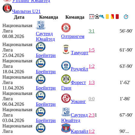
Уэллинг Юнайтед
Чарльтон U21
Дата
Команда
Команда
Национальная
Лига
3:1
56'-90'
Саутенд
08.08.2026
Олтрингем
Юнайтед
Национальная
Лига
1:5
61'-90'
Тамуорт
25.04.2026
Брейнтри
Национальная
Лига
1:2
63'-90'
Рочдейл
18.04.2026
Брейнтри
Национальная
Лига
Форест
1:3
1'-62'
11.04.2026
Брейнтри
Грин
Национальная
Лига
0:0
1'-86'
Уокинг
06.04.2026
Брейнтри
Национальная
Лига
Саутенд
2:3
1
67'-90'
03.04.2026
Брейнтри
Юнайтед
Национальная
Лига
Карлайл
1:2
90'...