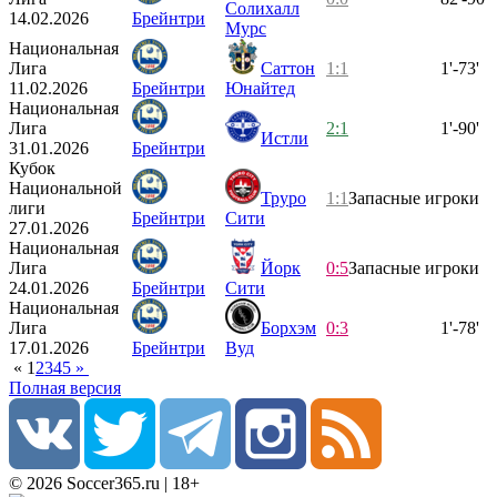
Солихалл
14.02.2026
Брейнтри
Мурс
Национальная
Лига
Саттон
1:1
1'-73'
11.02.2026
Брейнтри
Юнайтед
Национальная
Лига
2:1
1'-90'
Истли
31.01.2026
Брейнтри
Кубок
Национальной
Труро
1:1
Запасные игроки
лиги
Брейнтри
Сити
27.01.2026
Национальная
Лига
Йорк
0:5
Запасные игроки
24.01.2026
Брейнтри
Сити
Национальная
Лига
Борхэм
0:3
1'-78'
17.01.2026
Брейнтри
Вуд
«
1
2
3
4
5
»
Полная версия
© 2026 Soccer365.ru | 18+