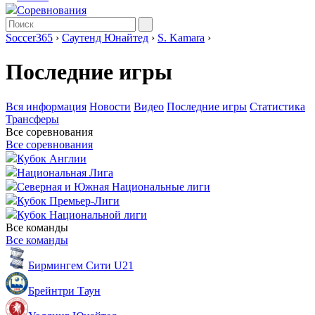
Соревнования
Soccer365
›
Саутенд Юнайтед
›
S. Kamara
›
Последние игры
Вся информация
Новости
Видео
Последние игры
Статистика
Трансферы
Все соревнования
Все соревнования
Кубок Англии
Национальная Лига
Северная и Южная Национальные лиги
Кубок Премьер-Лиги
Кубок Национальной лиги
Все команды
Все команды
Бирмингем Сити U21
Брейнтри Таун