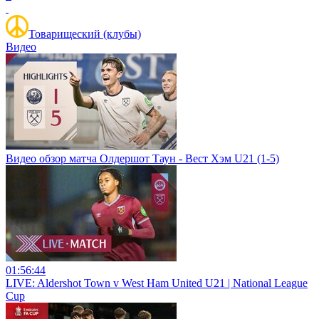
Товарищеский (клубы)
Видео
Видео обзор матча Олдершот Таун - Вест Хэм U21 (1-5)
01:56:44
LIVE: Aldershot Town v West Ham United U21 | National League
Cup