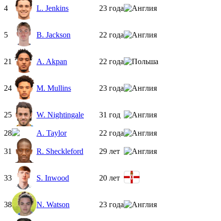
4
L. Jenkins
23 года
5
B. Jackson
22 года
21
A. Akpan
22 года
24
M. Mullins
23 года
25
W. Nightingale
31 год
28
A. Taylor
22 года
31
R. Sheckleford
29 лет
33
S. Inwood
20 лет
38
N. Watson
23 года