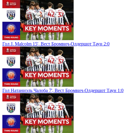
Гол J. Malcolm 15', Вест Бромвич-Олдершот Таун 2:0
Гол Натаниэль Чалоба 7', Вест Бромвич-Олдершот Таун 1:0