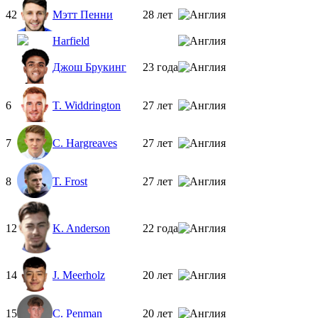
42
Мэтт Пенни
28 лет
Harfield
Джош Брукинг
23 года
6
T. Widdrington
27 лет
7
C. Hargreaves
27 лет
8
T. Frost
27 лет
12
K. Anderson
22 года
14
J. Meerholz
20 лет
15
C. Penman
20 лет