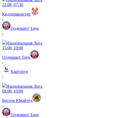
22.08, 07:30
Киддерминстер
-
Олдершот Таун
-
Национальная Лига
15.08, 10:00
Олдершот Таун
-
Хартлпул
-
Национальная Лига
08.08, 10:00
Бостон Юнайтед
-
Олдершот Таун