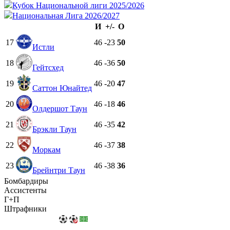
Кубок Национальной лиги 2025/2026
Национальная Лига 2026/2027
И
+/-
О
17
46
-23
50
Истли
18
46
-36
50
Гейтсхед
19
46
-20
47
Саттон Юнайтед
20
46
-18
46
Олдершот Таун
21
46
-35
42
Брэкли Таун
22
46
-37
38
Моркам
23
46
-38
36
Брейнтри Таун
Бомбардиры
Ассистенты
Г+П
Штрафники