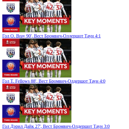
Гол O. Bray 90', Вест Бромвич-Олдершот Таун 4:1
Гол T. Fellows 88', Вест Бромвич-Олдершот Таун 4:0
Гол Дэрил Дайк 27', Вест Бромвич-Олдершот Таун 3:0