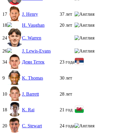
17
J. Henry
37 лет
18
H. Vaughan
20 лет
24
C. Warren
26
J. Lewis-Evans
34
Деян Тетек
23 года
9
K. Thomas
30 лет
10
J. Barrett
28 лет
18
K. Rai
21 год
20
C. Stewart
24 года