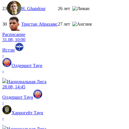
23
H. Ghandour
26 лет
30
Тристан Абрахамс
27 лет
Расписание
31.08, 10:00
Истли
-
Олдершот Таун
-
Национальная Лига
28.08, 14:45
Олдершот Таун
-
Харрогейт Таун
-
Национальная Лига