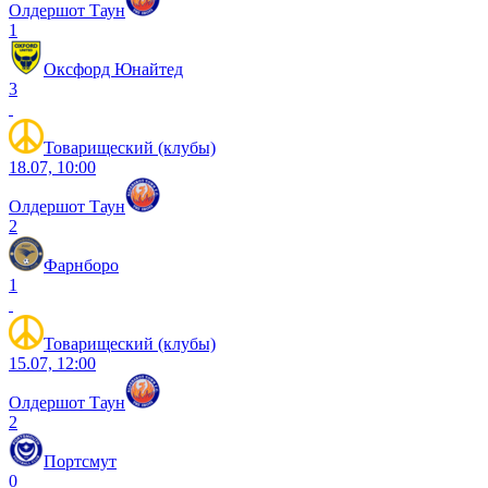
Олдершот Таун
1
Оксфорд Юнайтед
3
Товарищеский (клубы)
18.07, 10:00
Олдершот Таун
2
Фарнборо
1
Товарищеский (клубы)
15.07, 12:00
Олдершот Таун
2
Портсмут
0