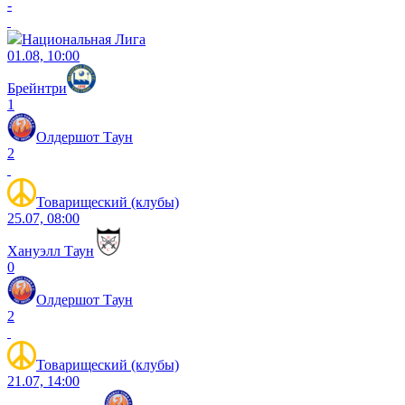
-
Национальная Лига
01.08, 10:00
Брейнтри
1
Олдершот Таун
2
Товарищеский (клубы)
25.07, 08:00
Хануэлл Таун
0
Олдершот Таун
2
Товарищеский (клубы)
21.07, 14:00