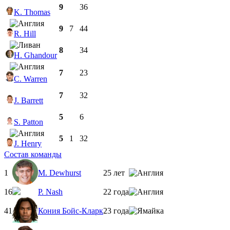
9
36
K. Thomas
9
7
44
R. Hill
8
34
H. Ghandour
7
23
C. Warren
7
32
J. Barrett
5
6
S. Patton
5
1
32
J. Henry
Состав команды
1
M. Dewhurst
25 лет
16
P. Nash
22 года
41
Кония Бойс-Кларк
23 года