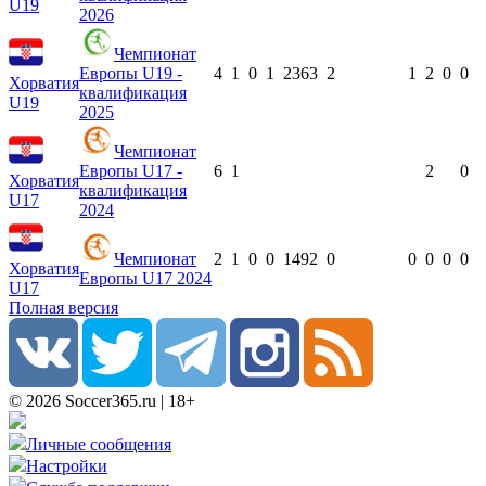
U19
2026
Чемпионат
Европы U19 -
4
1
0
1
236
3
2
1
2
0
0
Хорватия
квалификация
U19
2025
Чемпионат
Европы U17 -
6
1
2
0
Хорватия
квалификация
U17
2024
Чемпионат
2
1
0
0
149
2
0
0
0
0
0
Хорватия
Европы U17 2024
U17
Полная версия
© 2026 Soccer365.ru | 18+
Личные сообщения
Настройки