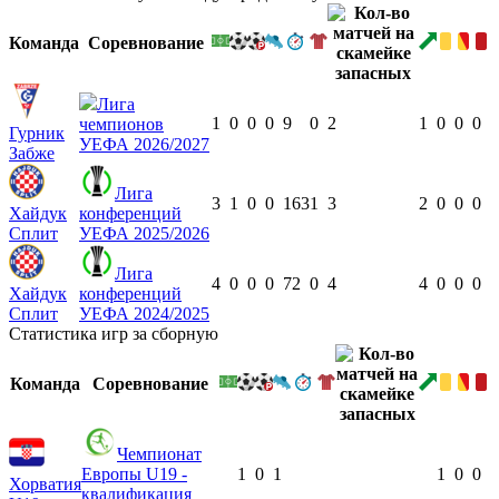
Команда
Соревнование
Лига
1
0
0
0
9
0
2
1
0
0
0
чемпионов
Гурник
УЕФА 2026/2027
Забже
Лига
3
1
0
0
163
1
3
2
0
0
0
Хайдук
конференций
Сплит
УЕФА 2025/2026
Лига
4
0
0
0
72
0
4
4
0
0
0
Хайдук
конференций
Сплит
УЕФА 2024/2025
Статистика игр за сборную
Команда
Соревнование
Чемпионат
Европы U19 -
1
0
1
1
0
0
Хорватия
квалификация