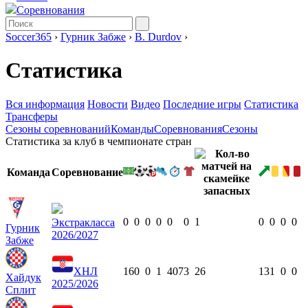
Соревнования
Soccer365
›
Гурник Забже
›
B. Durdov
›
Статистика
Вся информация
Новости
Видео
Последние игры
Статистика
Трансферы
Сезоны соревнований
Команды
Соревнования
Сезоны
Статистика за клуб в чемпионате стран
Команда
Соревнование
0
0
0
0
0
0
1
0
0
0
0
Экстракласса
Гурник
2026/2027
Забже
ХНЛ
16
0
0
1
407
3
26
13
1
0
0
Хайдук
2025/2026
Сплит