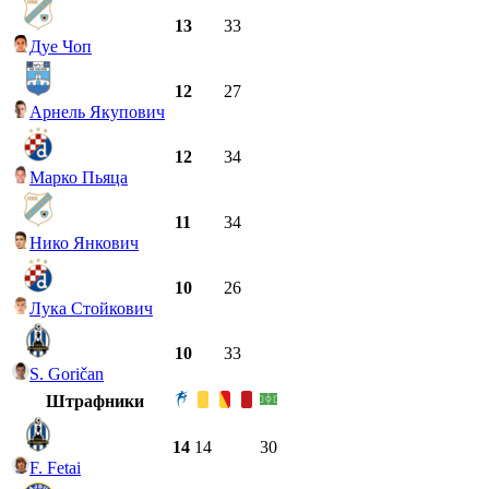
13
33
Дуе Чоп
12
27
Арнель Якупович
12
34
Марко Пьяца
11
34
Нико Янкович
10
26
Лука Стойкович
10
33
S. Goričan
Штрафники
14
14
30
F. Fetai