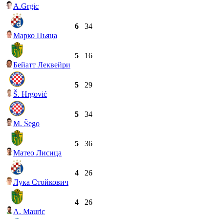
A.Grgic
6
34
Марко Пьяца
5
16
Бейатт Леквейри
5
29
Š. Hrgović
5
34
M. Šego
5
36
Матео Лисица
4
26
Лука Стойкович
4
26
A. Mauric