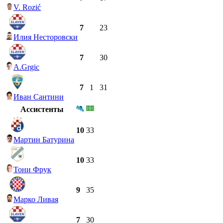
V. Rozić
7
23
Илия Несторовски
7
30
A.Grgic
7
1
31
Иван Сантини
Ассистенты
10
33
Мартин Батурина
10
33
Тони Фрук
9
35
Марко Ливая
7
30