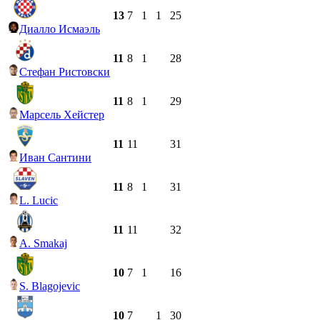
13
7
1
1
25
Диалло Исмаэль
11
8
1
28
Стефан Ристовски
11
8
1
29
Марсель Хейстер
11
11
31
Иван Сантини
11
8
1
31
L. Lucic
11
11
32
A. Smakaj
10
7
1
16
S. Blagojevic
10
7
1
30