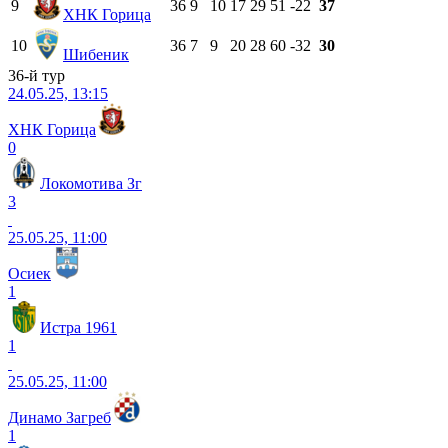
9
36
9
10
17
29
51
-22
37
ХНК Горица
10
36
7
9
20
28
60
-32
30
Шибеник
36-й тур
24.05.25, 13:15
ХНК Горица
0
Локомотива Зг
3
25.05.25, 11:00
Осиек
1
Истра 1961
1
25.05.25, 11:00
Динамо Загреб
1