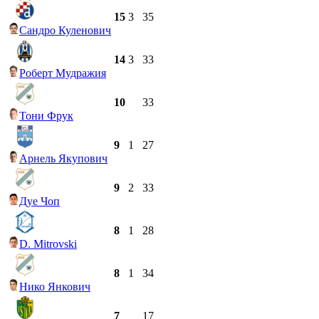
15
3
35
Сандро Куленович
14
3
33
Роберт Мудражия
10
33
Тони Фрук
9
1
27
Арнель Якупович
9
2
33
Дуе Чоп
8
1
28
D. Mitrovski
8
1
34
Нико Янкович
7
17