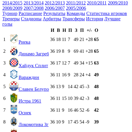
2014/2015
2013/2014
2012/2013
2011/2012
2010/2011
2009/2010
2008/2009
2007/2008
2006/2007
2005/2006
Турнир
Расписание
Результаты
Команды
Статистика игроков
Тренеры
Стадионы
Арбитры
Трансферы
История
Лучшие
голы
И
В
Н
П
З
П
+/-
О
1
36
18
11
7
49
21
+28
65
Риека
2
36
19
8
9
69
41
+28
65
Динамо Загреб
3
36
17
12
7
49
34
+15
63
Хайдук Сплит
4
36
11
16
9
28
24
+4
49
Вараждин
5
36
13
9
14
42
45
-3
48
Славен Белупо
6
36
11
15
10
39
42
-3
48
Истра 1961
7
36
11
9
16
46
52
-6
42
Осиек
8
36
10
9
17
45
54
-9
39
Локомотива Зг