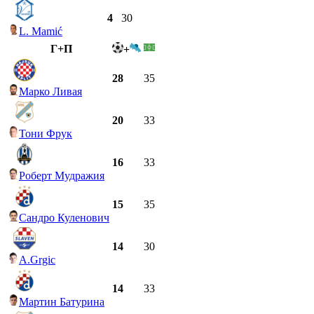
4
30
L. Mamić
Г+П
+
28
35
Марко Ливая
20
33
Тони Фрук
16
33
Роберт Мудражия
15
35
Сандро Куленович
14
30
A.Grgic
14
33
Мартин Батурина