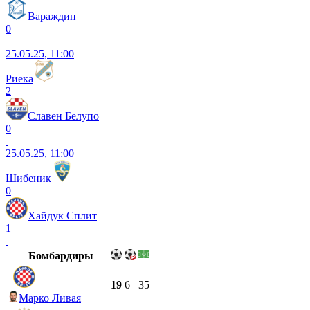
Вараждин
0
25.05.25, 11:00
Риека
2
Славен Белупо
0
25.05.25, 11:00
Шибеник
0
Хайдук Сплит
1
Бомбардиры
19
6
35
Марко Ливая