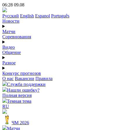
06:28 09.08
Русский
English
Espanol
Português
Новости
Матчи
Соревнования
Видео
Общение
Разное
Конкурс прогнозов
О нас
Вакансии
Правила
Служба поддержки
Нашли ошибку?
Полная версия
Темная тема
RU
ЧМ 2026
Матчи