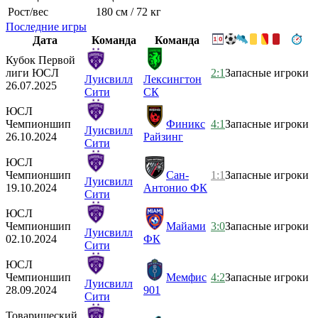
Рост/вес
180 см / 72 кг
Последние игры
Дата
Команда
Команда
Кубок Первой
лиги ЮСЛ
2:1
Запасные игроки
Луисвилл
Лексингтон
26.07.2025
Сити
СК
ЮСЛ
Чемпионшип
Финикс
4:1
Запасные игроки
Луисвилл
26.10.2024
Райзинг
Сити
ЮСЛ
Чемпионшип
Сан-
1:1
Запасные игроки
Луисвилл
19.10.2024
Антонио ФК
Сити
ЮСЛ
Чемпионшип
Майами
3:0
Запасные игроки
Луисвилл
02.10.2024
ФК
Сити
ЮСЛ
Чемпионшип
Мемфис
4:2
Запасные игроки
Луисвилл
28.09.2024
901
Сити
Товарищеский