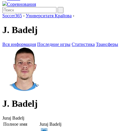
Соревнования
Soccer365
›
Университатя Крайова
›
J. Badelj
Вся информация
Последние игры
Статистика
Трансферы
J. Badelj
Juraj Badelj
Полное имя
Juraj Badelj