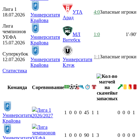
Лига 1
УТА
4:0
Запасные игроки
18.07.2026
Университатя
Арад
Крайова
Лига
чемпионов
МЛ
1:0
1'-90'
УЕФА
Университатя
Витебск
15.07.2026
Крайова
Суперкубок
1:1
Запасные игроки
12.07.2026
Университатя
Университатя
Крайова
Клуж
Статистика
Команда
Соревнование
Лига 1
1
0
0
0
45
1
1
0
0
0
1
Университатя
2026/2027
Крайова
Лига
чемпионов
1
0
0
0
90
1
3
0
0
0
0
Университатя
УЕФА