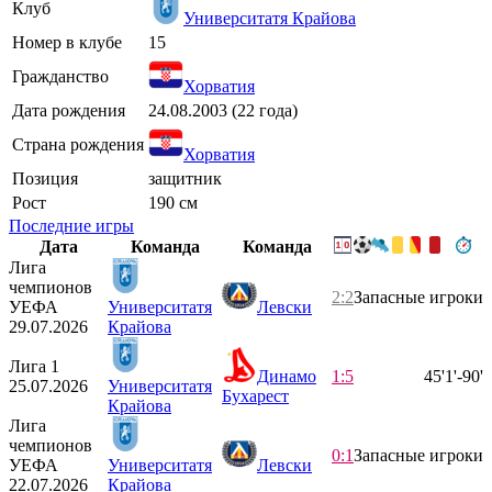
Клуб
Университатя Крайова
Номер в клубе
15
Гражданство
Хорватия
Дата рождения
24.08.2003 (22 года)
Страна рождения
Хорватия
Позиция
защитник
Рост
190 см
Последние игры
Дата
Команда
Команда
Лига
чемпионов
2:2
Запасные игроки
УЕФА
Университатя
Левски
29.07.2026
Крайова
Лига 1
Динамо
1:5
45'
1'-90'
25.07.2026
Университатя
Бухарест
Крайова
Лига
чемпионов
0:1
Запасные игроки
УЕФА
Университатя
Левски
22.07.2026
Крайова