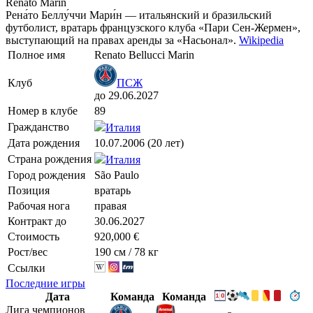
Renato Marin
Рена́то Беллу́ччи Мари́н — итальянский и бразильский
футболист, вратарь французского клуба «Пари Сен-Жермен»,
выступающий на правах аренды за «Насьонал».
Wikipedia
Полное имя
Renato Bellucci Marin
Клуб
ПСЖ
до 29.06.2027
Номер в клубе
89
Гражданство
Италия
Дата рождения
10.07.2006 (20 лет)
Страна рождения
Италия
Город рождения
São Paulo
Позиция
вратарь
Рабочая нога
правая
Контракт до
30.06.2027
Стоимость
920,000 €
Рост/вес
190 см / 78 кг
Ссылки
Последние игры
Дата
Команда
Команда
Лига чемпионов