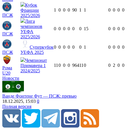
Кубок
1
0
0
0
90
1
1
0
0
0
0
Франции
ПСЖ
2025/2026
Лига
чемпионов
0
0
0
0
0
0
15
0
0
0
0
УЕФА
ПСЖ
2025/2026
Суперкубок
0
0
0
0
0
0
1
0
0
0
0
ПСЖ
УЕФА 2025
Чемпионат
11
0
0
0
964
11
0
0
2
0
0
Примавера 1
Рома
2024/2025
U20
Новости
Ванде Фонтене Фут ― ПСЖ: превью
18.12.2025, 15:03
0
Полная версия