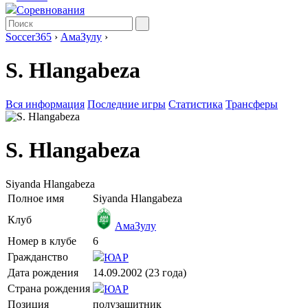
Соревнования
Soccer365
›
АмаЗулу
›
S. Hlangabeza
Вся информация
Последние игры
Статистика
Трансферы
S. Hlangabeza
Siyanda Hlangabeza
Полное имя
Siyanda Hlangabeza
Клуб
АмаЗулу
Номер в клубе
6
Гражданство
ЮАР
Дата рождения
14.09.2002 (23 года)
Страна рождения
ЮАР
Позиция
полузащитник