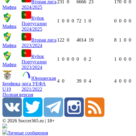
Вторая лига
23
1
0
666
6
23
17
0
0
0
Мафра
2024/2025
Кубок
1
0
0
0
72
1
0
0
0
0
0
Португалии
Мафра
2024/2025
Вторая лига
12
2
0
401
4
19
8
1
0
0
Мафра
2023/2024
Кубок
1
0
0
0
0
0
2
1
0
0
0
Португалии
Мафра
2023/2024
Юношеская
4
0
39
0
4
4
0
0
0
Бенфика
лига УЕФА
U19
2021/2022
Полная версия
© 2026 Soccer365.ru | 18+
Личные сообщения