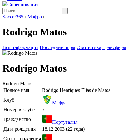
Соревнования
Soccer365
›
Мафра
›
Rodrigo Matos
Вся информация
Последние игры
Статистика
Трансферы
Rodrigo Matos
Rodrigo Matos
Полное имя
Rodrigo Henriques Elias de Matos
Клуб
Мафра
Номер в клубе
7
Гражданство
Португалия
Дата рождения
18.12.2003 (22 года)
Страна рождения