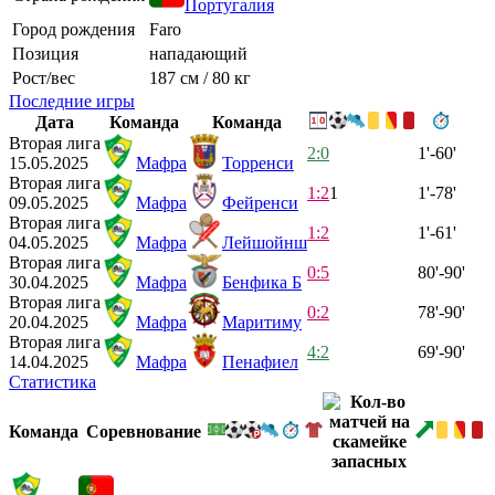
Португалия
Город рождения
Faro
Позиция
нападающий
Рост/вес
187 см / 80 кг
Последние игры
Дата
Команда
Команда
Вторая лига
2:0
1'-60'
15.05.2025
Мафра
Торренси
Вторая лига
1:2
1
1'-78'
09.05.2025
Мафра
Фейренси
Вторая лига
1:2
1'-61'
04.05.2025
Мафра
Лейшойнш
Вторая лига
0:5
80'-90'
30.04.2025
Мафра
Бенфика Б
Вторая лига
0:2
78'-90'
20.04.2025
Мафра
Маритиму
Вторая лига
4:2
69'-90'
14.04.2025
Мафра
Пенафиел
Статистика
Команда
Соревнование