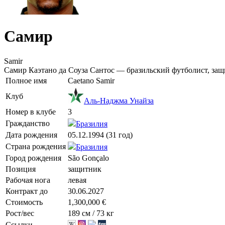
Самир
Samir
Самир Каэтано да Соуза Сантос — бразильский футболист, за
Полное имя
Caetano Samir
Клуб
Аль-Наджма Унайза
Номер в клубе
3
Гражданство
Бразилия
Дата рождения
05.12.1994 (31 год)
Страна рождения
Бразилия
Город рождения
São Gonçalo
Позиция
защитник
Рабочая нога
левая
Контракт до
30.06.2027
Стоимость
1,300,000 €
Рост/вес
189 см / 73 кг
Ссылки