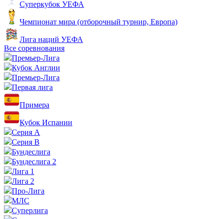
Суперкубок УЕФА
Чемпионат мира (отборочный турнир, Европа)
Лига наций УЕФА
Все соревнования
Премьер-Лига
Кубок Англии
Премьер-Лига
Первая лига
Примера
Кубок Испании
Серия А
Серия B
Бундеслига
Бундеслига 2
Лига 1
Лига 2
Про-Лига
МЛС
Суперлига