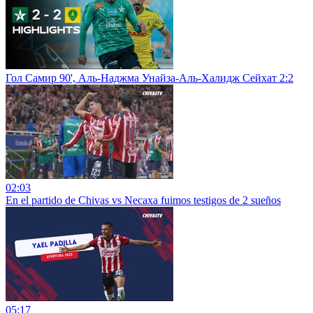
Гол Самир 90', Аль-Наджма Унайза-Аль-Халидж Сейхат 2:2
02:03
En el partido de Chivas vs Necaxa fuimos testigos de 2 sueños
05:17