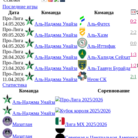
Последние игры
Дата
Команда
Команда
Про-Лига
0:2
14.05.2026
Аль-Наджма Унайза
Аль-Фатех
Про-Лига
2:2
09.05.2026
Аль-Наджма Унайза
Аль-Хазм
Про-Лига
0:0
04.05.2026
Аль-Наджма Унайза
Аль-Иттифак
Про-Лига
1:3
28.04.2026
Аль-Наджма Унайза
Аль-Халидж Сейхат
Про-Лига
1:2
23.04.2026
Аль-Наджма Унайза
Аль-Таавун Бурайда
Про-Лига
2:1
11.04.2026
Аль-Наджма Унайза
Неом СК
Статистика
Команда
Соревнование
Про-Лига 2025/2026
Аль-Наджма Унайза
Кубок короля 2025/2026
Аль-Наджма Унайза
Мазатлан
Лига МХ 2025/2026
Мазатлан
Северная и Центральная Америка: