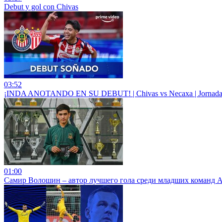
Debut y gol con Chivas
03:52
¡INDA ANOTANDO EN SU DEBUT! | Chivas vs Necaxa | Jornada 1
01:00
Самир Волошин – автор лучшего гола среди младших команд 