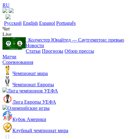
RU
Русский
English
Espanol
Português
Чат
Live
Колчестер Юнайтед ― Саутгемптон: превью
Новости
Статьи
Прогнозы
Обзор прессы
Матчи
Соревнования
Чемпионат мира
Чемпионат Европы
Лига чемпионов УЕФА
Лига Европы УЕФА
Олимпийские игры
Кубок Америки
Клубный чемпионат мира