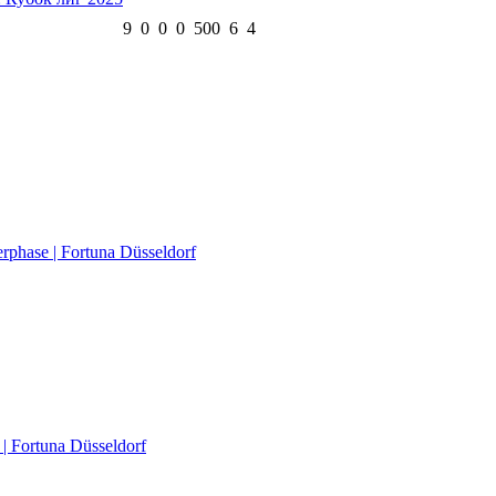
9
0
0
0
500
6
4
rphase | Fortuna Düsseldorf
 Fortuna Düsseldorf