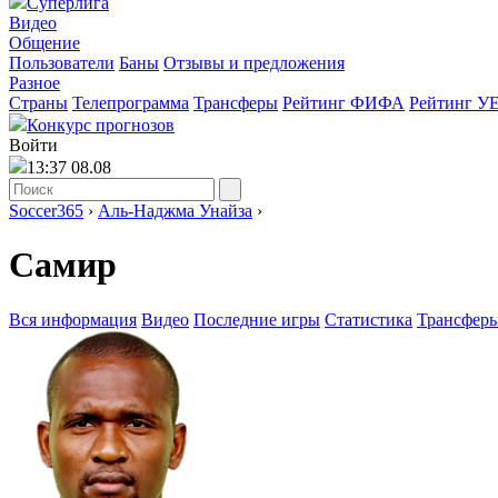
Суперлига
Видео
Общение
Пользователи
Баны
Отзывы и предложения
Разное
Страны
Телепрограмма
Трансферы
Рейтинг ФИФА
Рейтинг У
Конкурс прогнозов
Войти
13:37 08.08
Soccer365
›
Аль-Наджма Унайза
›
Самир
Вся информация
Видео
Последние игры
Статистика
Трансфер