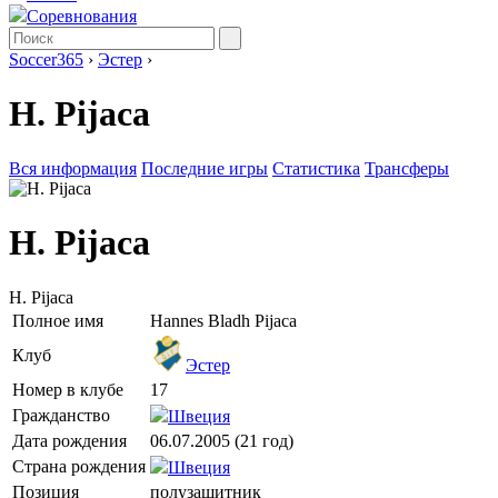
Соревнования
Soccer365
›
Эстер
›
H. Pijaca
Вся информация
Последние игры
Статистика
Трансферы
H. Pijaca
H. Pijaca
Полное имя
Hannes Bladh Pijaca
Клуб
Эстер
Номер в клубе
17
Гражданство
Швеция
Дата рождения
06.07.2005 (21 год)
Страна рождения
Швеция
Позиция
полузащитник