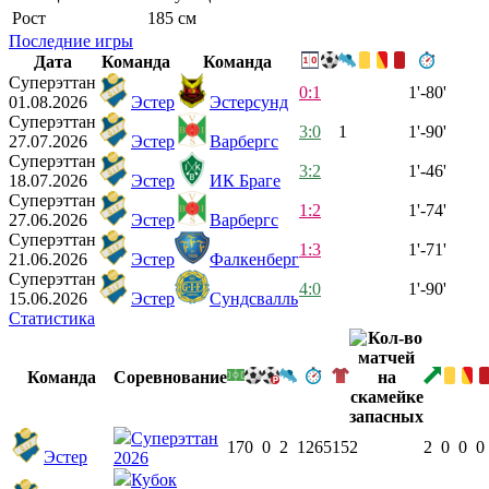
Рост
185 см
Последние игры
Дата
Команда
Команда
Суперэттан
0:1
1'-80'
01.08.2026
Эстер
Эстерсунд
Суперэттан
3:0
1
1'-90'
27.07.2026
Эстер
Варбергс
Суперэттан
3:2
1'-46'
18.07.2026
Эстер
ИК Браге
Суперэттан
1:2
1'-74'
27.06.2026
Эстер
Варбергс
Суперэттан
1:3
1'-71'
21.06.2026
Эстер
Фалкенберг
Суперэттан
4:0
1'-90'
15.06.2026
Эстер
Сундсвалль
Статистика
Команда
Соревнование
Суперэттан
17
0
0
2
1265
15
2
2
0
0
0
Эстер
2026
Кубок