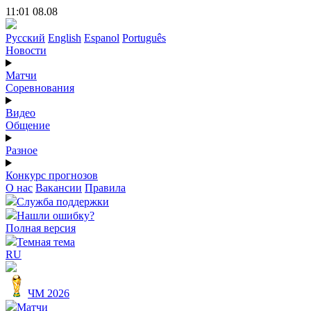
11:01 08.08
Русский
English
Espanol
Português
Новости
Матчи
Соревнования
Видео
Общение
Разное
Конкурс прогнозов
О нас
Вакансии
Правила
Служба поддержки
Нашли ошибку?
Полная версия
Темная тема
RU
ЧМ 2026
Матчи