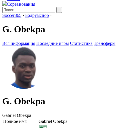
Соревнования
Soccer365
›
Бодрумспор
›
G. Obekpa
Вся информация
Последние игры
Статистика
Трансферы
G. Obekpa
Gabriel Obekpa
Полное имя
Gabriel Obekpa