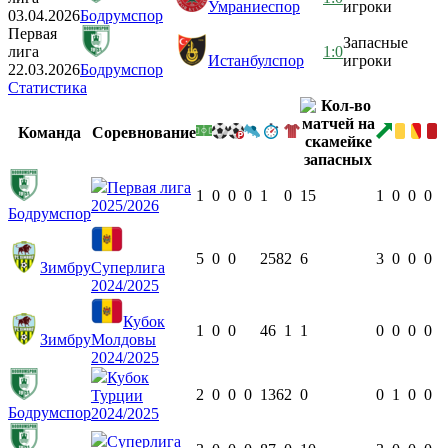
Умраниеспор
игроки
03.04.2026
Бодрумспор
Первая
Запасные
лига
1:0
Истанбулспор
игроки
22.03.2026
Бодрумспор
Статистика
Команда
Соревнование
Первая лига
1
0
0
0
1
0
15
1
0
0
0
2025/2026
Бодрумспор
5
0
0
258
2
6
3
0
0
0
Зимбру
Суперлига
2024/2025
Кубок
1
0
0
46
1
1
0
0
0
0
Зимбру
Молдовы
2024/2025
Кубок
2
0
0
0
136
2
0
0
1
0
0
Турции
Бодрумспор
2024/2025
Суперлига