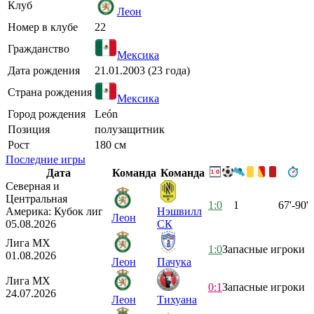
Клуб
Леон
Номер в клубе
22
Гражданство
Мексика
Дата рождения
21.01.2003 (23 года)
Страна рождения
Мексика
Город рождения
León
Позиция
полузащитник
Рост
180 см
Последние игры
Дата
Команда
Команда
Северная и
Центральная
1:0
1
67'-90'
Америка: Кубок лиг
Нэшвилл
Леон
05.08.2026
СК
Лига МХ
1:0
Запасные игроки
01.08.2026
Леон
Пачука
Лига МХ
0:1
Запасные игроки
24.07.2026
Леон
Тихуана