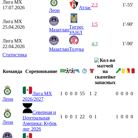
Лига МХ
2:3
1'-55'
17.07.2026
Атлас
Леон
Лига МХ
1:5
1'-90'
25.04.2026
Тигрес
Мазатлан
УАНЛ
Лига МХ
4:3
1'-90'
22.04.2026
Мазатлан
Толука
Статистика
Команда
Соревнование
Лига МХ
1
0
0
0
55
1
2
0
0
0
0
Леон
2026/2027
Северная и
1
0
0
1
22
0
1
1
0
0
0
Центральная
Леон
Америка: Кубок
лиг 2026