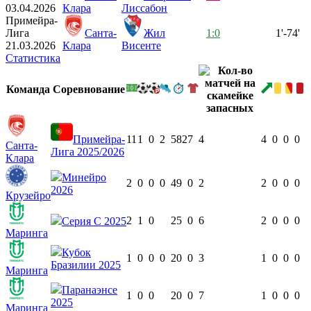
03.04.2026
Клара
Лиссабон
Примейра-
Лига
Санта-
Жил
1:0
1'-74'
21.03.2026
Клара
Висенте
Статистика
Команда
Соревнование
Примейра-
11
1
0
2
582
7
4
4
0
0
0
Санта-
Лига 2025/2026
Клара
Минейро
2
0
0
0
49
0
2
2
0
0
0
2026
Крузейро
2
1
0
25
0
6
2
0
0
0
Серия C 2025
Маринга
Кубок
1
0
0
0
20
0
3
1
0
0
0
Бразилии 2025
Маринга
Паранаэнсе
1
0
0
20
0
7
1
0
0
0
2025
Маринга