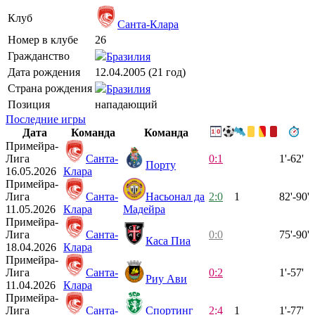
Клуб
Санта-Клара
Номер в клубе
26
Гражданство
Бразилия
Дата рождения
12.04.2005 (21 год)
Страна рождения
Бразилия
Позиция
нападающий
Последние игры
Дата
Команда
Команда
Примейра-
Лига
Санта-
0:1
1'-62'
Порту
16.05.2026
Клара
Примейра-
Лига
Санта-
Насьонал да
2:0
1
82'-90'
11.05.2026
Клара
Мадейра
Примейра-
Лига
Санта-
0:0
75'-90'
Каса Пиа
18.04.2026
Клара
Примейра-
Лига
Санта-
0:2
1'-57'
Риу Ави
11.04.2026
Клара
Примейра-
Лига
Санта-
Спортинг
2:4
1
1'-77'