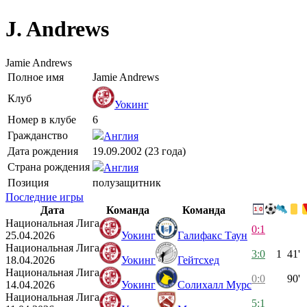
J. Andrews
Jamie Andrews
Полное имя
Jamie Andrews
Клуб
Уокинг
Номер в клубе
6
Гражданство
Англия
Дата рождения
19.09.2002 (23 года)
Страна рождения
Англия
Позиция
полузащитник
Последние игры
Дата
Команда
Команда
Национальная Лига
0:1
25.04.2026
Уокинг
Галифакс Таун
Национальная Лига
3:0
1
41'
18.04.2026
Уокинг
Гейтсхед
Национальная Лига
0:0
90'
14.04.2026
Уокинг
Солихалл Мурс
Национальная Лига
5:1