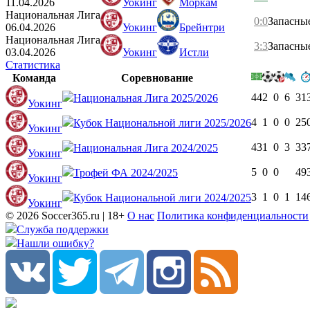
11.04.2026
Уокинг
Моркам
Национальная Лига
0:0
Запасны
06.04.2026
Уокинг
Брейнтри
Национальная Лига
3:3
Запасны
03.04.2026
Уокинг
Истли
Статистика
Команда
Соревнование
44
2
0
6
31
Национальная Лига 2025/2026
Уокинг
4
1
0
0
25
Кубок Национальной лиги 2025/2026
Уокинг
43
1
0
3
33
Национальная Лига 2024/2025
Уокинг
5
0
0
49
Трофей ФА 2024/2025
Уокинг
3
1
0
1
14
Кубок Национальной лиги 2024/2025
Уокинг
© 2026 Soccer365.ru | 18+
О нас
Политика конфиденциальности
Служба поддержки
Нашли ошибку?