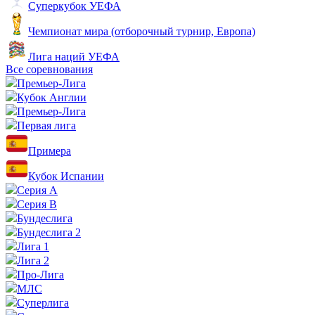
Суперкубок УЕФА
Чемпионат мира (отборочный турнир, Европа)
Лига наций УЕФА
Все соревнования
Премьер-Лига
Кубок Англии
Премьер-Лига
Первая лига
Примера
Кубок Испании
Серия А
Серия B
Бундеслига
Бундеслига 2
Лига 1
Лига 2
Про-Лига
МЛС
Суперлига