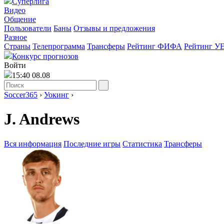
Суперлига
Видео
Общение
Пользователи
Баны
Отзывы и предложения
Разное
Страны
Телепрограмма
Трансферы
Рейтинг ФИФА
Рейтинг У
Конкурс прогнозов
Войти
15:40 08.08
Soccer365
›
Уокинг
›
J. Andrews
Вся информация
Последние игры
Статистика
Трансферы