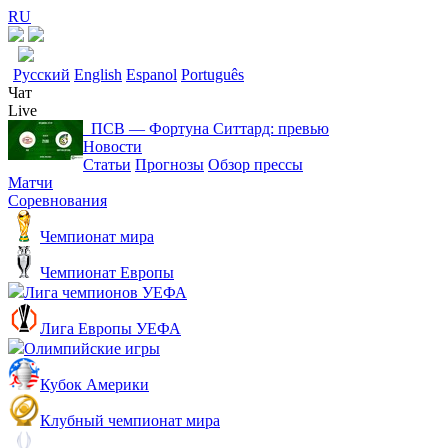
RU
Русский
English
Espanol
Português
Чат
Live
ПСВ ― Фортуна Ситтард: превью
Новости
Статьи
Прогнозы
Обзор прессы
Матчи
Соревнования
Чемпионат мира
Чемпионат Европы
Лига чемпионов УЕФА
Лига Европы УЕФА
Олимпийские игры
Кубок Америки
Клубный чемпионат мира