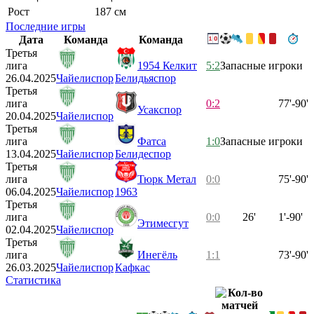
Рост
187 см
Последние игры
Дата
Команда
Команда
Третья
лига
1954 Келкит
5:2
Запасные игроки
26.04.2025
Чайелиспор
Белидьяспор
Третья
лига
0:2
77'-90'
Усакспор
20.04.2025
Чайелиспор
Третья
лига
Фатса
1:0
Запасные игроки
13.04.2025
Чайелиспор
Белидеспор
Третья
лига
Тюрк Метал
0:0
75'-90'
06.04.2025
Чайелиспор
1963
Третья
лига
0:0
26'
1'-90'
Этимесгут
02.04.2025
Чайелиспор
Третья
лига
Инегёль
1:1
73'-90'
26.03.2025
Чайелиспор
Кафкас
Статистика