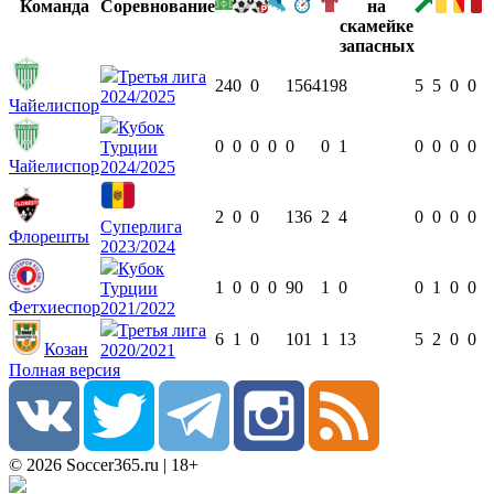
Команда
Соревнование
Третья лига
24
0
0
1564
19
8
5
5
0
0
2024/2025
Чайелиспор
Кубок
0
0
0
0
0
0
1
0
0
0
0
Турции
Чайелиспор
2024/2025
2
0
0
136
2
4
0
0
0
0
Суперлига
Флорешты
2023/2024
Кубок
1
0
0
0
90
1
0
0
1
0
0
Турции
Фетхиеспор
2021/2022
Третья лига
6
1
0
101
1
13
5
2
0
0
Козан
2020/2021
Полная версия
© 2026 Soccer365.ru | 18+