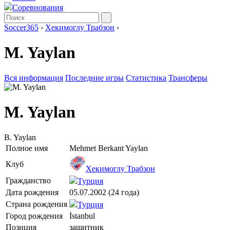
Соревнования
Soccer365
›
Хекимоглу Трабзон
›
M. Yaylan
Вся информация
Последние игры
Статистика
Трансферы
M. Yaylan
B. Yaylan
Полное имя
Mehmet Berkant Yaylan
Клуб
Хекимоглу Трабзон
Гражданство
Турция
Дата рождения
05.07.2002 (24 года)
Страна рождения
Турция
Город рождения
İstanbul
Позиция
защитник