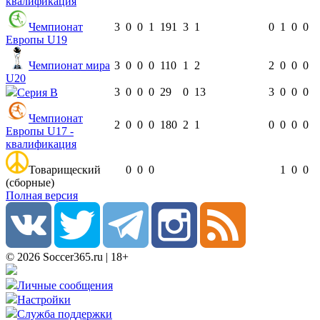
квалификация
Чемпионат
3
0
0
1
191
3
1
0
1
0
0
Европы U19
Чемпионат мира
3
0
0
0
110
1
2
2
0
0
0
U20
3
0
0
0
29
0
13
3
0
0
0
Серия B
Чемпионат
2
0
0
0
180
2
1
0
0
0
0
Европы U17 -
квалификация
Товарищеский
0
0
0
1
0
0
(сборные)
Полная версия
© 2026 Soccer365.ru | 18+
Личные сообщения
Настройки
Служба поддержки