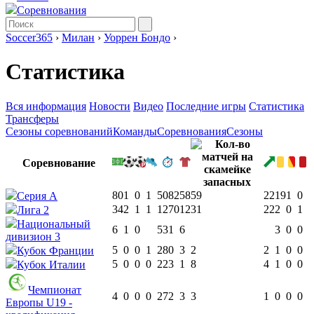
Соревнования
Soccer365
›
Милан
›
Уоррен Бондо
›
Статистика
Вся информация
Новости
Видео
Последние игры
Статистика
Трансферы
Сезоны соревнований
Команды
Соревнования
Сезоны
Соревнование
80
1
0
1
5082
58
59
22
19
1
0
Серия А
34
2
1
1
1270
12
31
22
2
0
1
Лига 2
Национальный
6
1
0
531
6
3
0
0
дивизион 3
5
0
0
1
280
3
2
2
1
0
0
Кубок Франции
5
0
0
0
223
1
8
4
1
0
0
Кубок Италии
Чемпионат
4
0
0
0
272
3
3
1
0
0
0
Европы U19 -