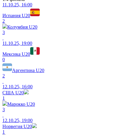
11.10.25, 16:00
Испания U20
2
Колумбия U20
3
11.10.25, 19:00
Мексика U20
0
Аргентина U20
2
12.10.25, 16:00
США U20
1
Марокко U20
3
12.10.25, 19:00
Норвегия U20
1