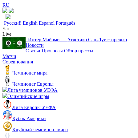
RU
Русский
English
Espanol
Português
Чат
Live
Интер Майами — Атлетико Сан-Луис: превью
Новости
Статьи
Прогнозы
Обзор прессы
Матчи
Соревнования
Чемпионат мира
Чемпионат Европы
Лига чемпионов УЕФА
Олимпийские игры
Лига Европы УЕФА
Кубок Америки
Клубный чемпионат мира