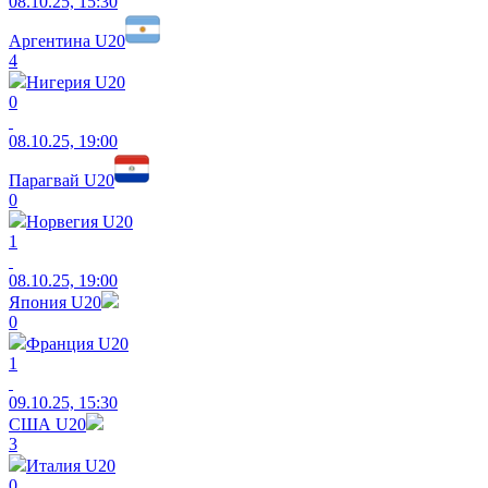
08.10.25, 15:30
Аргентина U20
4
Нигерия U20
0
08.10.25, 19:00
Парагвай U20
0
Норвегия U20
1
08.10.25, 19:00
Япония U20
0
Франция U20
1
09.10.25, 15:30
США U20
3
Италия U20
0