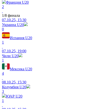
Франция U20
2
1/8 финала
07.10.25, 15:30
Украина U20
0
Испания U20
1
07.10.25, 19:00
Чили U20
1
Мексика U20
4
08.10.25, 15:30
Колумбия U20
3
ЮАР U20
1