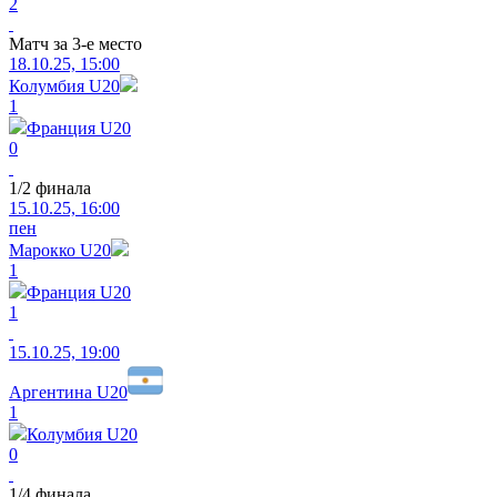
2
Матч за 3-е место
18.10.25, 15:00
Колумбия U20
1
Франция U20
0
1/2 финала
15.10.25, 16:00
пен
Марокко U20
1
Франция U20
1
15.10.25, 19:00
Аргентина U20
1
Колумбия U20
0
1/4 финала