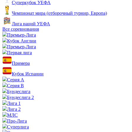
Суперкубок УЕФА
Чемпионат мира (отборочный турнир, Европа)
Лига наций УЕФА
Все соревнования
Премьер-Лига
Кубок Англии
Премьер-Лига
Первая лига
Примера
Кубок Испании
Серия А
Серия B
Бундеслига
Бундеслига 2
Лига 1
Лига 2
МЛС
Про-Лига
Суперлига