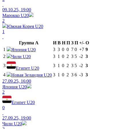
09.10.25, 19:00
Марокко U20
2
Южная Корея U20
1
Группа A
И
В
Н
П
З
П
+/-
О
1
3
3
0
0
7
0
+7
9
Япония U20
2
3
1
0
2
3
5
-2
3
Чили U20
3
3
1
0
2
3
5
-2
3
Египет U20
4
3
1
0
2
3
6
-3
3
Новая Зеландия U20
27.09.25, 16:00
Япония U20
2
Египет U20
0
27.09.25, 19:00
Чили U20
2