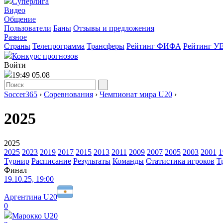
Суперлига
Видео
Общение
Пользователи
Баны
Отзывы и предложения
Разное
Страны
Телепрограмма
Трансферы
Рейтинг ФИФА
Рейтинг У
Конкурс прогнозов
Войти
19:49 05.08
Soccer365
›
Соревнования
›
Чемпионат мира U20
›
2025
2025
2025
2023
2019
2017
2015
2013
2011
2009
2007
2005
2003
2001
1
Турнир
Расписание
Результаты
Команды
Статистика игроков
Т
Финал
19.10.25, 19:00
Аргентина U20
0
Марокко U20