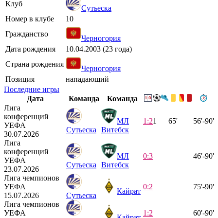
Клуб
Сутьеска
Номер в клубе
10
Гражданство
Черногория
Дата рождения
10.04.2003 (23 года)
Страна рождения
Черногория
Позиция
нападающий
Последние игры
Дата
Команда
Команда
Лига
конференций
МЛ
1:2
1
65'
56'-90'
УЕФА
Сутьеска
Витебск
30.07.2026
Лига
конференций
МЛ
0:3
46'-90'
УЕФА
Сутьеска
Витебск
23.07.2026
Лига чемпионов
УЕФА
0:2
75'-90'
Кайрат
15.07.2026
Сутьеска
Лига чемпионов
УЕФА
1:2
60'-90'
Кайрат