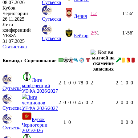
08.07.2026
Сутьеска
Кубок
Черногории
1:2
1'-56'
Дечич
26.11.2025
Сутьеска
Лига
конференций
2:5
1
1'-56'
УЕФА
Бейтар
Сутьеска
31.07.2025
Статистика
Команда
Соревнование
Лига
2
1
0
0
78
0
2
2
1
0
0
конференций
Сутьеска
УЕФА 2026/2027
Лига
2
0
0
0
45
0
2
2
0
0
0
чемпионов
Сутьеска
УЕФА 2026/2027
Кубок
1
0
0
0
0
Черногории
Сутьеска
2025/2026