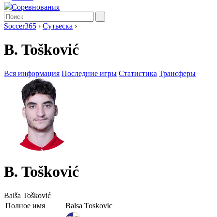
Соревнования
Soccer365
›
Сутьеска
›
B. Tošković
Вся информация
Последние игры
Статистика
Трансферы
B. Tošković
Balša Tošković
Полное имя
Balsa Toskovic