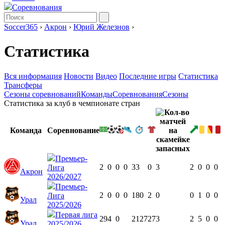
Соревнования
Soccer365
›
Акрон
›
Юрий Железнов
›
Статистика
Вся информация
Новости
Видео
Последние игры
Статистика
Трансферы
Сезоны соревнований
Команды
Соревнования
Сезоны
Статистика за клуб в чемпионате стран
Команда
Соревнование
Премьер-
2
0
0
0
33
0
3
2
0
0
0
Лига
Акрон
2026/2027
Премьер-
2
0
0
0
180
2
0
0
1
0
0
Лига
Урал
2025/2026
Первая лига
29
4
0
2127
27
3
2
5
0
0
Урал
2025/2026